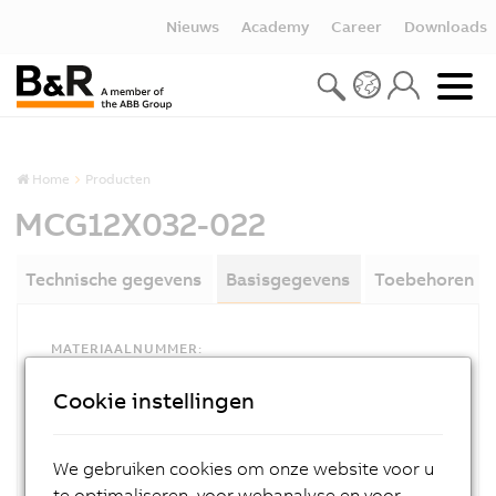
Nieuws
Academy
Career
Downloads
Home
Producten
MCG12X032-022
Technische gegevens
Basisgegevens
Toebehoren
MATERIAALNUMMER:
MCG12X032-022
Cookie instellingen
OMSCHRIJVING:
@
We gebruiken cookies om onze website voor u
te optimaliseren, voor webanalyse en voor