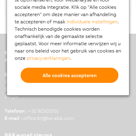
sociale media integratie. Klik op "Alle cookies
accepteren" om deze manier van afhandeling
te accepteren of maak
individuele instellingen
.
Technisch benodigde cookies worden
onafhankelijk van de gemaakte selectie
geplaatst. Voor meer informatie verwijzen wij u
naar ons beleid voor het gebruik van cookies en
B&R
onze
privacyverklaringen
.
A member of the ABB Group
B&R Headquarters: Merelbeke
Alle cookies accepteren
Guldensporenpark 28
9820 Merelbeke
België
Telefoon :
+32 92325001
E-mail :
office.br
@
be.abb.com
B&R e-mail nieuws