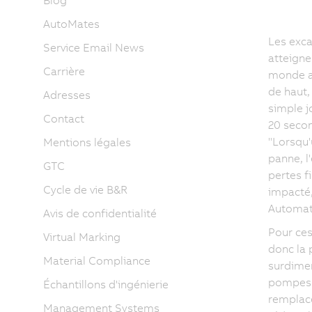
Blog
AutoMates
Les exca
Service Email News
atteigne
Carrière
monde at
de haut,
Adresses
simple j
Contact
20 secon
"Lorsqu'
Mentions légales
panne, l
GTC
pertes f
Cycle de vie B&R
impacté,
Automat
Avis de confidentialité
Pour ces
Virtual Marking
donc la 
Material Compliance
surdimen
pompes h
Échantillons d'ingénierie
remplacer
Management Systems