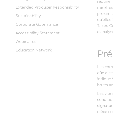
réduire 
Extended Producer Responsibility
minières
proximit
Sustainability
qu'elles
Corporate Governance
Taxer. C
d'analys
Accessibility Statement
Webinaires
Pré
Education Network
Les comp
dûe à ce
indique 
bruits a
Les vibr
conditio
signatur
pièce co