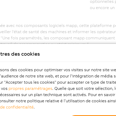
optionnelles 
ou encore un 
e avec nos composants logiciels mapp, cette plateforme p
veiller l'état de santé des machines et informer les opérateur
. "Une fois paramétrés, les composant mapp communiquent a
e travail de programmation au strict minimum."
tres des cookies
isons des cookies pour optimiser vos visites sur notre site w
l‘audience de notre site web, et pour l‘intégration de média s
ur "Accepter tous les cookies" pour accepter ce type de trai
z vos
propres paramétrages
. Quelle que soit votre sélection, 
écessaires sur un plan technique sont activés. Pour en savoir 
nalyse vibratoire, les plus
onsulter notre politique relative é l‘utilisation de cookies ain
auts d'un roulement peuvent
 de confidentialité
.
tés à un stade précoce.