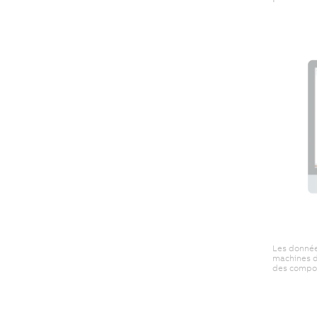
Les données
machines d
des compos