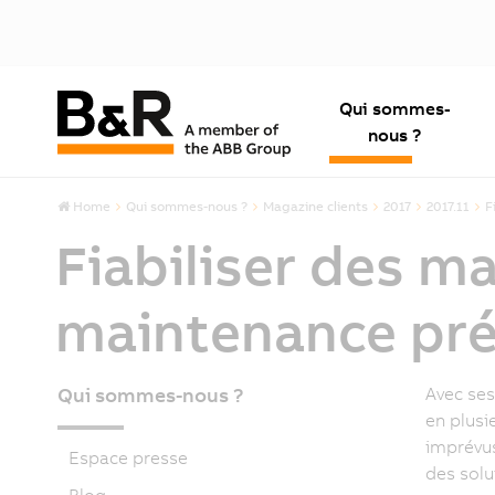
Qui sommes-
nous ?
Home
Qui sommes-nous ?
Magazine clients
2017
2017.11
F
Fiabiliser des m
maintenance pré
Qui sommes-nous ?
Avec ses
en plusi
imprévus
Espace presse
des solu