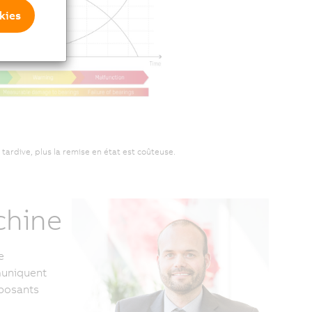
kies
tardive, plus la remise en état est coûteuse.
chine
e
muniquent
mposants