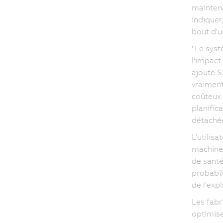
maintena
indiquer
bout d'u
"Le syst
l'impact
ajoute S
vraiment
coûteux e
planific
détachée
L'utilis
machines
de santé
probabil
de l'expl
Les fabr
optimis