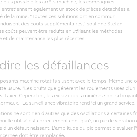
le plus possible les arrêts machine, les compagnies
 entretiennent également un stock de pièces détachées à
é de la mine. "Toutes ces solutions ont en commun
 induisent des coûts supplémentaires," souligne Stefan
es coûts peuvent être réduits en utilisant les méthodes
e et de maintenance les plus récentes.
dire les défaillances
osants machine rotatifs s'usent avec le temps. Même une orei
tte usure. "Les bruits que génèrent les roulements usés d'un 
S. Taxer. Cependant, les excavatrices minières sont si bruyan
normaux. "La surveillance vibratoire rend ici un grand service.
ations ne sont rien d'autres que des oscillations à certaines 
nnelle utilisé est correctement configuré, un pic de vibratio
e d'un défaut naissant. L'amplitude du pic permet d'évalue
ncernée doit être remplacée.