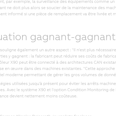
t, par exemple, la surveillance des équipements comme un s
tant ne doit plus alors se soucier de la maintenance des machi
nt informé si une pièce de remplacement va être livrée et 
uation gagnant-gagnant
 souligne également un autre aspect : "Il n'est plus nécessair
ties y gagnent : la fabricant peut réduire ses coûts de fabric
ôleur X90 peut être connecté à des architectures CAN exista
se en œuvre dans des machines existantes. "Cette approche 
el moderne permettant de gérer les gros volumes de donnée
tégies utilisées jusqu'à présent pour éviter les arrêts machi
es. Avec le système X90 et l'option Condition Monitoring de B
ance devient nettement moins coûteuse.