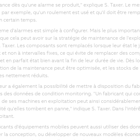
nce dès qu'une alarme se produit," explique S. Taxer. Le m
, par exemple, qu'un roulement est usé et qu'il doit être rem
n certain temps.
ème d'alarmes est simple à configurer. Mais le plus importan
 que cela peut avoir sur la stratégie de maintenance de l'explo
. Taxer. Les composants sont remplacés lorsque leur état le j
 et non à intervalles fixes, ce qui évite de remplacer des co
t en parfait état bien avant la fin de leur durée de vie. Dès lor
ation de la maintenance peut être optimisée, et les stocks de
s nettement réduits.
ateur a également la possibilité de mettre à disposition du fab
 des données de condition monitoring. "Un fabricant qui conn
 de ses machines en exploitation peut ainsi considérablemen
ité qu'elles tombent en panne," indique S. Taxer. Dans l'intérêt
oitant.
icants d'équipements mobiles peuvent aussi utiliser des do
er la conception, ou développer de nouveaux modèles écon