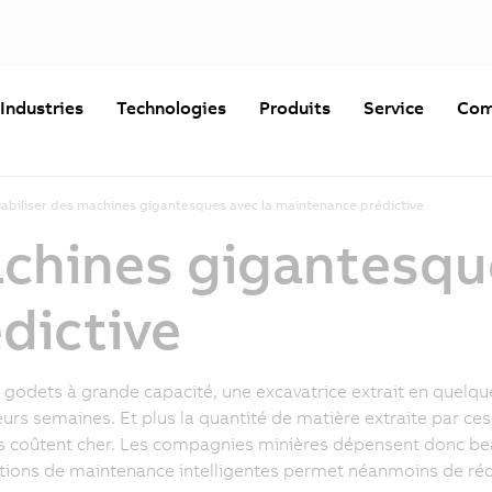
Industries
Technologies
Produits
Service
Com
iabiliser des machines gigantesques avec la maintenance prédictive
achines gigantesqu
dictive
 godets à grande capacité, une excavatrice extrait en quelqu
eurs semaines. Et plus la quantité de matière extraite par ce
 coûtent cher. Les compagnies minières dépensent donc beau
tions de maintenance intelligentes permet néanmoins de réd