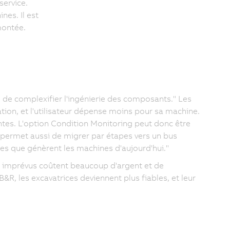
ervice.
nes. Il est
montée.
e de complexifier l'ingénierie des composants." Les
ation, et l'utilisateur dépense moins pour sa machine.
ntes. L'option Condition Monitoring peut donc être
permet aussi de migrer par étapes vers un bus
s que génèrent les machines d'aujourd'hui."
ne imprévus coûtent beaucoup d'argent et de
&R, les excavatrices deviennent plus fiables, et leur