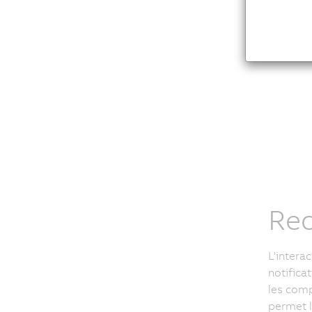
Rec
L'intera
notifica
les comp
permet l