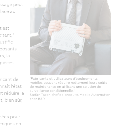
essage peut
placé au
t est
itant,"
ustifie
mposants
s, la
 pièces
"Fabricants et utilisateurs d'équipements
ricant de
mobiles peuvent réduire nettement leurs coûts
aît l'état
de maintenance en utilisant une solution de
surveillance conditionnelle."
t réduire la
Stefan Taxer, chef de produits Mobile Automation
chez B&R.
, bien sûr,
nnées pour
omiques en