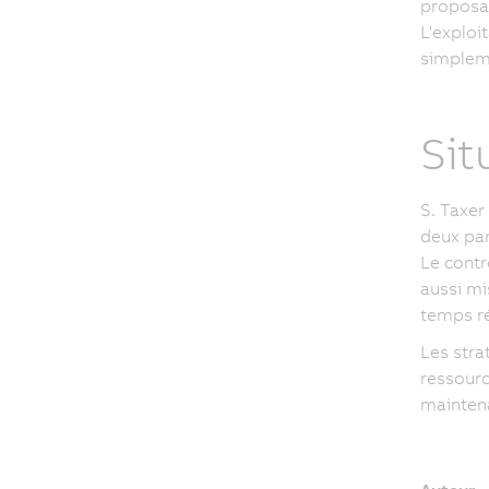
proposan
L'exploi
simpleme
Sit
S. Taxer
deux par
Le contr
aussi mi
temps ré
Les stra
ressourc
mainten