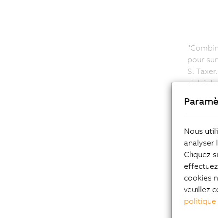
"Combiné
pour sur
S. Taxer
réduit l
Paramè
Nous util
analyser 
Cliquez s
effectue
cookies n
Grâce à l'a
veuillez c
petits déf
politique
être détec