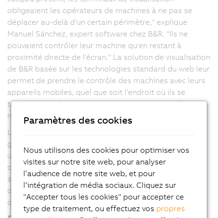
obligeaient les opérateurs de machines à ne pas se
déplacer au-delà d'un certain périmètre," explique
Manuel Sánchez, expert software chez B&R. "Ils ne
pouvaient contrôler leur machine qu'en restant à
proximité directe de l'écran." La solution de visualisation
de B&R basée sur les technologies standard du web leur
permet de prendre le contrôle des machines avec leurs
appareils mobiles, quel que soit l'endroit où ils se
trouvent. Une fois leur tâche terminée, il leur suffit de
rendre le contrôle à l'unité de visualisation principale.
Paramètres des cookies
Le nouveau widget QRViewer inclus dans mapp View
génère des codes QR dynamiques sur l'interface
Nous utilisons des cookies pour optimiser vos
utilisateur de la machine. Grâce à ces codes, la
visites sur notre site web, pour analyser
commande opérateur peut être transférée à un
l‘audience de notre site web, et pour
smartphone. Ces codes QR dynamiques offrent aussi
l‘intégration de média sociaux. Cliquez sur
d'autres fonctions pour optimiser la performance et la
"Accepter tous les cookies" pour accepter ce
disponibilité des machines.
type de traitement, ou effectuez vos
propres