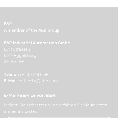
B&R
A member of the ABB Group
B&R Industrial Automation GmbH
B&R Strasse 1
5142 Eggelsberg
Österreich
Telefon :
+43 7748 6586
E-Mail :
office.br
@
abb.com
E-Mail-Service von B&R
Melden Sie sich jetzt an und erfahren Sie Neuigkeiten
immer als Erster.