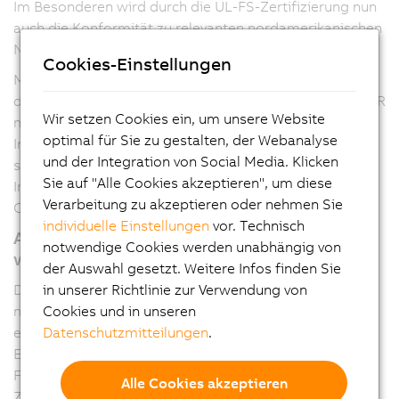
Im Besonderen wird durch die UL-FS-Zertifizierung nun
auch die Konformität zu relevanten nordamerikanischen
Normen wie ANSI/UL 1998 bestätigt.
Cookies-Einstellungen
Mit dem erfolgreichen Abschluss der Zertifizierung sind
die Produkte der integrierten Sicherheitstechnik von B&R
Wir setzen Cookies ein, um unsere Website
nun bei UL nicht nur in der Kategorie FSPC (Energy and
optimal für Sie zu gestalten, der Webanalyse
Industrial Systems Certified for Functional Safety),
und der Integration von Social Media. Klicken
sondern auch in der Kategorie FSPC7 (Energy and
Sie auf "Alle Cookies akzeptieren", um diese
Industrial Systems Certified for Functional Safety
Verarbeitung zu akzeptieren oder nehmen Sie
Certified for Canada) gelistet.
individuelle Einstellungen
vor. Technisch
Auch für europäische Maschinenbauer
notwendige Cookies werden unabhängig von
wichtig
der Auswahl gesetzt. Weitere Infos finden Sie
Die Zertifizierung ist nicht nur für B&R-Kunden im
in unserer Richtlinie zur Verwendung von
nordamerikanischen Markt interessant. Viele
Cookies und in unseren
europäische Hersteller liefern ihre Maschinen zu
Datenschutzmitteilungen
.
Endkunden in den USA. Das FSPC- beziehungsweise
FSPC7-Listing der B&R-Produkte in der UL-
Alle Cookies akzeptieren
Zertifizierungsdatenbank erleichtert die Zulassung der