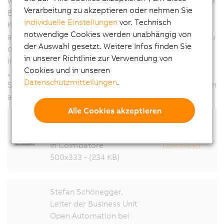
welche Komponenten dafür benötigt werden, erläuterte
Verarbeitung zu akzeptieren oder nehmen Sie
Bhagath Singh Karunakaran, Geschäftsführer von
individuelle Einstellungen
vor. Technisch
Kalycito in Indien. Bei der Konferenz in Chennai zählten
notwendige Cookies werden unabhängig von
auch Vertreter der Hyundai Motor Company und SEW zu
der Auswahl gesetzt. Weitere Infos finden Sie
den Vortragenden. „Die Open-Automation-Konferenzen
in unserer Richtlinie zur Verwendung von
in Indien waren ein großer Erfolg“, erklärt Schönegger.
Cookies und in unseren
„Die hohe Teilnehmeranzahl zeigt uns den großen
Datenschutzmitteilungen
.
Stellenwert, den offene, patentfreie Technologien in den
aufstrebenden Industrienationen haben.“
Alle Cookies akzeptieren
Open Automation
Technology Conference
in Coimbatore
Download
500x333 - (234 KB)
Stefan Schönegger,
Leiter der Business Unit
Open Automation bei