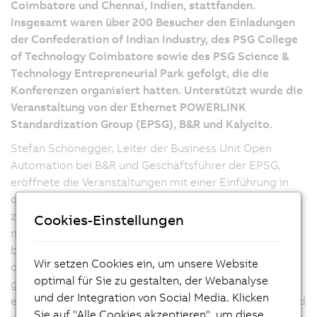
Coimbatore und Chennai, Indien, stattfanden.
Insgesamt waren über 200 Besucher den Einladungen
der Confederation of Indian Industry, des PSG College
of Technology Coimbatore sowie des PSG Science &
Technology Entrepreneurial Park gefolgt, die die
Konferenzen organisiert hatten. Unterstützt wurde die
Veranstaltung von der Ethernet POWERLINK
Standardization Group (EPSG), B&R und Kalycito.
Stefan Schönegger, Leiter der Business Unit Open
Automation bei B&R und Geschäftsführer der EPSG,
eröffnete die Veranstaltungen mit einer Einführung in
das Thema „Open Automation“, in der er sich der
zentralen Rolle von Automatisierungsprotokollen und -
Cookies-Einstellungen
netzwerken widmete. Dabei zeigte Schönegger die
besonderen Kostenvorteile auf, die POWERLINK und
Wir setzen Cookies ein, um unsere Website
openSAFETY durch ihre Flexibilität und Skalierbarkeit
optimal für Sie zu gestalten, der Webanalyse
gegenüber patentbehafteten Systemen bieten. Wie
und der Integration von Social Media. Klicken
einfach sich diese Protokolle implementieren lassen und
Sie auf "Alle Cookies akzeptieren", um diese