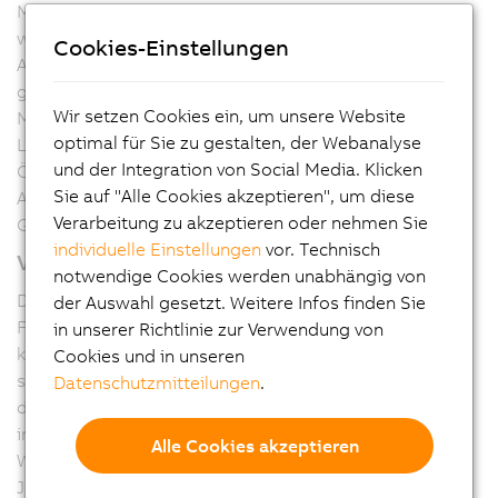
Maschinenbau. „Der VDMA-Fachverband ist eine
wertvolle Einrichtung mit der Zielsetzung die
Cookies-Einstellungen
Automatisierung für den Maschinen- und Anlagenbau
greifbar zu machen“, so Sandhöfner. Der studierte
Wir setzen Cookies ein, um unsere Website
Maschinenbau- und Wirtschaftsingenieur begann seine
optimal für Sie zu gestalten, der Webanalyse
Laufbahn bei B&R am Stammsitz in Eggelsberg,
und der Integration von Social Media. Klicken
Österreich. Inzwischen ist er seit 17 Jahren für den
Sie auf "Alle Cookies akzeptieren", um diese
Automatisierungshersteller tätig, seit 2014 als
Verarbeitung zu akzeptieren oder nehmen Sie
Geschäftsführer von B&R Deutschland.
individuelle Einstellungen
vor. Technisch
Vorstand für vier Jahre gewählt
notwendige Cookies werden unabhängig von
Der neugewählte Vorstand, unter dem Vorsitz von Jörg
der Auswahl gesetzt. Weitere Infos finden Sie
Freitag, nimmt umgehend seine Tätigkeit für die
in unserer Richtlinie zur Verwendung von
kommenden vier Jahre auf. „Automatisierungsanbieter
Cookies und in unseren
sind wichtige Lösungspartner für den Maschinenbau,
Datenschutzmitteilungen
.
deshalb möchten wir Kooperationen schaffen und uns
innerhalb des VDMA vernetzen“, so Freitag über seine
Alle Cookies akzeptieren
Wünsche für die Vorstandsarbeit in den kommenden
Jahren.