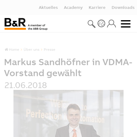
Aktuelles
Academy
Karriere
Downloads
Home
Über uns
Presse
Markus Sandhöfner in VDMA-
Vorstand gewählt
21.06.2018