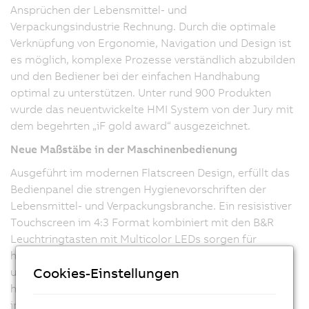
Ansprüchen der Lebensmittel- und
Verpackungsindustrie Rechnung. Durch die optimale
Verknüpfung von Ergonomie, Navigation und Design ist
es möglich, komplexe Prozesse verständlich abzubilden
und den Bediener bei der einfachen Handhabung
optimal zu unterstützen. Unter rund 900 Produkten
wurde das neuentwickelte HMI System von der Jury mit
dem begehrten „iF gold award“ ausgezeichnet.
Neue Maßstäbe in der Maschinenbedienung
Ausgeführt im modernen Flatscreen Design, erfüllt das
Bedienpanel die strengen Hygienevorschriften der
Lebensmittel- und Verpackungsbranche. Ein resisistiver
Touchscreen im 4:3 Format kombiniert mit den B&R
Leuchtringtasten mit Multicolor LEDs sorgen für
höchsten Bedienkomfort. Farbige Abbildungen, Icons
Cookies-Einstellungen
und interaktive Handlungsanweisungen tragen darüber
hinaus zur einfachen Parametereingabe bei. Ein
integriertes RFID System unterstützt bei der