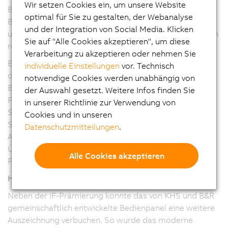
Wir setzen Cookies ein, um unsere Website
Benutzerverwaltung. So ist ein jeweils an den
optimal für Sie zu gestalten, der Webanalyse
Bedieneranfordungen orientierter Zugriff auf
und der Integration von Social Media. Klicken
unterschiedlich detaillierte Ansichten und Bedienebenen
Sie auf "Alle Cookies akzeptieren", um diese
realisiert.
Verarbeitung zu akzeptieren oder nehmen Sie
Entscheidender Pluspunkt des neuen HMI Systems ist
individuelle Einstellungen
vor. Technisch
die Zusammenführung ehemals heterogener
notwendige Cookies werden unabhängig von
Bedienoberflächen der Maschinen einer
der Auswahl gesetzt. Weitere Infos finden Sie
Produktionslinie. Als zentrale Bedien- und
in unserer Richtlinie zur Verwendung von
Steuerungseinheit vereint der Panel PC von B&R
Cookies und in unseren
Steuerungsfunktionalität, Visualisierung und
Datenschutzmitteilungen
.
Antriebstechnik in einer Einheit. So ist das Steuern und
Überwachen einzelner Maschinen und kompletter
Alle Cookies akzeptieren
Produktionslinien in einem Interface möglich.
HMI System gewinnt „red dot design award“
Neben der iF-Prämierung konnte das von KHS und B&R
gemeinschaftlich entwickelte Bedienpanel eine weitere
Auszeichnung verbuchen. So wurde das moderne