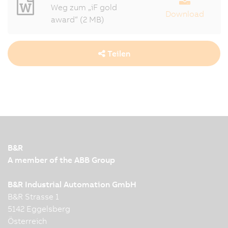
Weg zum „iF gold
Download
award“ (2 MB)
Teilen
B&R
A member of the ABB Group
B&R Industrial Automation GmbH
B&R Strasse 1
5142 Eggelsberg
Österreich