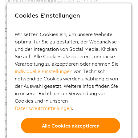
die extremen Bedingungen von Offshore-
Windenergieanlagen. Das System misst und überwacht
Cookies-Einstellungen
wichtige Parameter wie Spannung, Frequenz und
Phasenlage des Versorgungsnetzes und ermittelt die
Energieabgabe der Windkraftanlage. Mittels der
Wir setzen Cookies ein, um unsere Website
intelligenten Condition-Monitoring-Lösung von B&R
optimal für Sie zu gestalten, der Webanalyse
können Wartungen besser geplant sowie
und der Integration von Social Media. Klicken
Maschinenstillstände vermieden werden, und das bei
Sie auf "Alle Cookies akzeptieren", um diese
gleichzeitig sehr einfacher Anwendung. Darüber hinaus
Verarbeitung zu akzeptieren oder nehmen Sie
kann durch zahlreiche Redundanzlösungen – zum
individuelle Einstellungen
vor. Technisch
Beispiel für die Hauptsteuerung, für das
notwendige Cookies werden unabhängig von
Sicherheitssystem, für den Echtzeit-Feldbus Ethernet
der Auswahl gesetzt. Weitere Infos finden Sie
POWERLINK – die Verfügbarkeit der Anlage erhöht
in unserer Richtlinie zur Verwendung von
werden. Für die Applikation ist dafür kein aufwändiges
Cookies und in unseren
Reengineering notwendig.
Datenschutzmitteilungen
.
Insbesondere vor dem Hintergrund gesteigerter
Sicherheitsansprüche und eines steigenden
Alle Cookies akzeptieren
Kostendrucks bietet B&R umfassende
Automatisierungslösungen für die Windenergie-