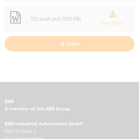
DO push pull (539 KB)
Download
Teilen
B&R
A member of the ABB Group
B&R Industrial Automation GmbH
B&R Strasse 1
5142 Eggelsberg