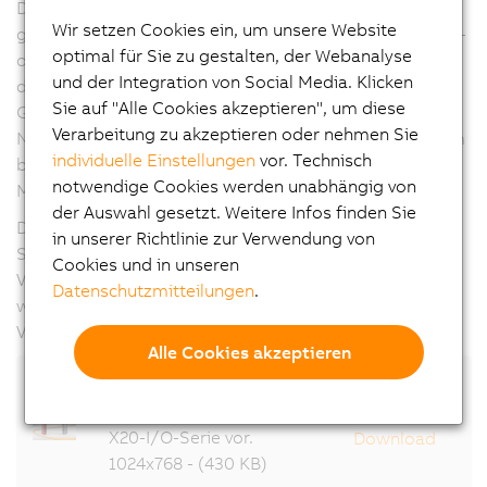
Die digitalen Ausgänge des DO8323 sind galvanisch
Wir setzen Cookies ein, um unsere Website
getrennt und können wahlweise als Highside-, Lowside-
optimal für Sie zu gestalten, der Webanalyse
oder Push/Pull-Variante beschaltet werden. So erlaubt
und der Integration von Social Media. Klicken
das Modul die Ansteuerung von bis zu 4
Sie auf "Alle Cookies akzeptieren", um diese
Gleichstrommotoren als Vollbrücke mit einer
Verarbeitung zu akzeptieren oder nehmen Sie
Nennspannung von 12 bis 24 VDC und einem Nennstrom
individuelle Einstellungen
vor. Technisch
bis 0,5 A. Im Betrieb als Halbbrücke kann es bis zu 8
notwendige Cookies werden unabhängig von
Motoren ansteuern.
der Auswahl gesetzt. Weitere Infos finden Sie
Das DO6639 weist 6 getrennte Relais mit
in unserer Richtlinie zur Verwendung von
Schließerkontakten auf. Diese können sowohl bei 30
Cookies und in unseren
VDC als auch bei 230 VAC mit jeweils 2 Ampere belastet
Datenschutzmitteilungen
.
werden. Damit hebt B&R die Packungsdichte bei 230-
VAC-Relais deutlich an.
Alle Cookies akzeptieren
B&R stellt zwei neue
Module der kompakten
X20-I/O-Serie vor.
Download
1024x768 - (430 KB)