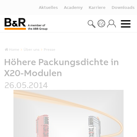
Aktuelles
Academy
Karriere
Downloads
Home
Über uns
Presse
Höhere Packungsdichte in
X20-Modulen
26.05.2014