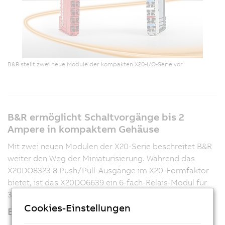
B&R stellt zwei neue Module der kompakten X20-I/O-Serie vor.
B&R ermöglicht Schaltvorgänge bis 2
Ampere in kompaktem Gehäuse
Mit zwei neuen Modulen der X20-Serie beschreitet B&R
weiter den Weg der Miniaturisierung. Während das
X20DO8323 8 Push/Pull-Ausgänge im X20-Formfaktor
bietet, ist das X20DO6639 ein 6-fach-Relais-Modul für
30 VDC oder 230 VAC.
Cookies-Einstellungen
Bis zu acht Motoren