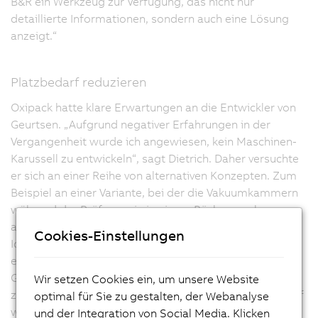
B&R ein Werkzeug zur Verfügung, das nicht nur
detaillierte Informationen, sondern auch eine Lösung
anzeigt.“
Platzbedarf reduzieren
Oxipack hatte klare Erwartungen an die Entwickler von
Geurtsen. „Aufgrund negativer Erfahrungen in der
Vergangenheit wurde ich angewiesen, kein Maschinen-
Karussell zu entwickeln“, sagt Dietrich. Daher versuchte
er sich an einer Reihe von alternativen Konzepten. Zum
Beispiel an einer Variante, bei der die Vakuumkammern
während der Prüfung wie in einem Bücherregal
angeordnet waren. Am Ende erwiesen sich fast alle
Cookies-Einstellungen
Ideen als zu kostenintensiv und es blieb nur eine
ernsthafte Option übrig: das Maschinen-Karussell. Im
Gegensatz zum horizontalen Karussell, das Oxipack
Wir setzen Cookies ein, um unsere Website
zuvor verwendet hatte, stellte Dietrich sein Karussell auf
optimal für Sie zu gestalten, der Webanalyse
wie ein Riesenrad. Dadurch wurde der Platzbedarf
und der Integration von Social Media. Klicken