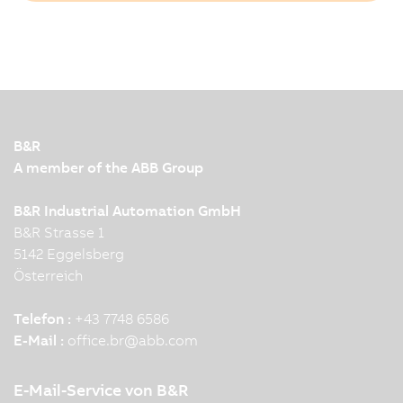
B&R
A member of the ABB Group
B&R Industrial Automation GmbH
B&R Strasse 1
5142 Eggelsberg
Österreich
Telefon :
+43 7748 6586
E-Mail :
office.br
@
abb.com
E-Mail-Service von B&R