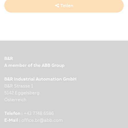
Teilen
B&R
A member of the ABB Group
B&R Industrial Automation GmbH
B&R Strasse 1
5142 Eggelsberg
Österreich
Telefon :
+43 7748 6586
E-Mail :
office.br
@
abb.com