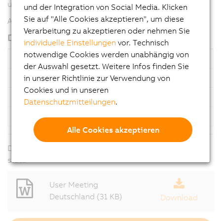
und B&R-Softwaretools live erlebt werden.
und der Integration von Social Media. Klicken
Sie auf "Alle Cookies akzeptieren", um diese
Anmeldung
Verarbeitung zu akzeptieren oder nehmen Sie
Die Termine der B&R User Meetings
individuelle Einstellungen
vor. Technisch
notwendige Cookies werden unabhängig von
Dienstag, 24. Juni
Chemnitz
der Auswahl gesetzt. Weitere Infos finden Sie
Mittwoch, 2. Juli
Bad Homburg
in unserer Richtlinie zur Verwendung von
Cookies und in unseren
Donnerstag, 3. Juli
Heilbronn
Datenschutzmitteilungen
.
Dienstag, 8. Juli
Hannover
Alle Cookies akzeptieren
Die Veranstaltungen finden jeweils von 13 bis 18 Uhr
statt.
User Meeting
Deutschland (31 KB)
Download