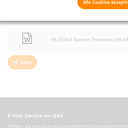
Alle Cookies akzepti
Spendenscheck entgegen, den ihr Pa
von B&R Schweiz überreicht.
1600x1067 - (133 KB)
PR 150614 Spende Theodora (165 K
Teilen
E-Mail-Service von B&R
Melden Sie sich jetzt an und erfahren Sie Neuigkeiten imm