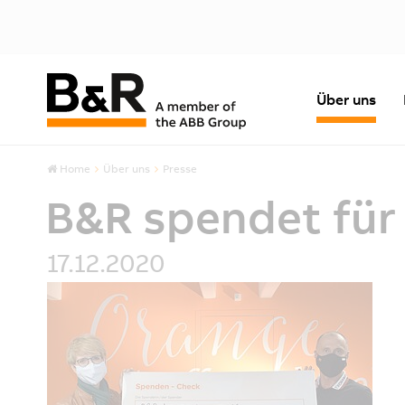
Über uns
Home
Über uns
Presse
B&R spendet für
17.12.2020