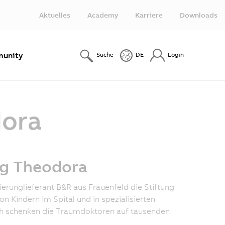
Aktuelles
Academy
Karriere
Downloads
unity
Suche
DE
Login
dora
ng Theodora
ierunglieferant B&R aus Frauenfeld die Stiftung
on Kindern im Spital und in spezialisierten
lich schenken die Traumdoktoren auf tausenden