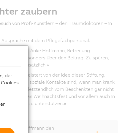
chter zaubern
Besuch von Profi-Künstlern – den Traumdoktoren – in
in Absprache mit dem Pflegefachpersonal.
egangen», sagt Anke Hoffmann, Betreuung
n wir uns besonders über den Beitrag. Zu spüren,
iviert uns zusätzlich.»
Ich bin begeistert von der Idee dieser Stiftung.
n, der
t wie wichtig soziale Kontakte sind, wenn man krank
e Cookies
gemacht, die letztendlich vom Beschenkten gar nicht
Hinblick auf das Weihnachtsfest und vor allem auch in
tung Theodora zu unterstützen.»
rer
eodora.org
immt Anke Hoffmann den