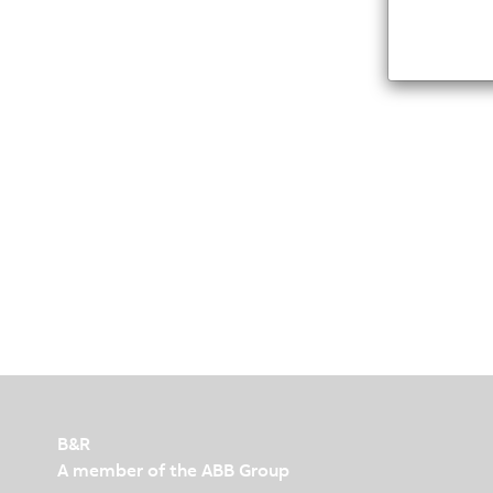
B&R
A member of the ABB Group