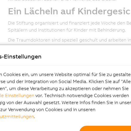
Ein Lächeln auf Kindergesi
Die Stiftung organisiert und finanziert jede Woche den 
Spitälern und Institutionen für Kinder mit Behinderung.
Die Traumdoktoren sind speziell geschult und arbeiten 
«Grade dieses Jahr sind die Spenden merklich zurück g
s-Einstellungen
Unternehmen, Grossgönner und Stiftungen deshalb freue
dass unsere Ideen in der Wirtschaft Akzeptanz finden, mot
Paolo Salvagno, Geschäftsführer von B&R Schweiz meint: «
n Cookies ein, um unsere Website optimal für Sie zu gestalte
Grade in der heutigen Zeit wird uns mehr denn je bewuss
e und der Integration von Social Media. Klicken Sie auf "All
ist. In der Adventszeit werden oft Geschenke an Kunden 
en", um diese Verarbeitung zu akzeptieren oder nehmen Sie
gebraucht werden. Wir erachten es als viel sinnvoller im 
lle Einstellungen
vor. Technisch notwendige Cookies werden
der jetzigen schwierigen Zeit, Institutionen wie die Stif
g von der Auswahl gesetzt. Weitere Infos finden Sie in unse
e zur Verwendung von Cookies und in unseren
Mehr Informationen zur Stiftung Theodora unter:
www.th
utzmitteilungen
.
Im Namen der Stiftung Theodora n