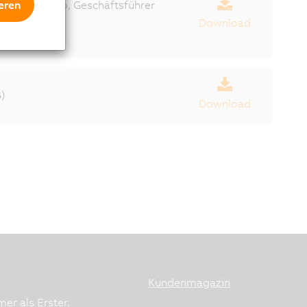
eren
olo Salvagno, Geschäftsführer
Download
B)
Download
Kundenmagazin
er als Erster.