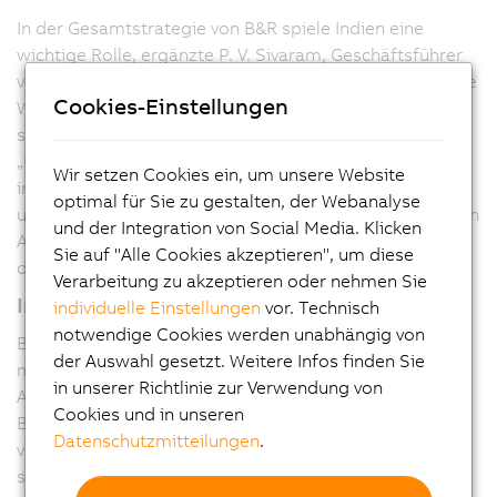
In der Gesamtstrategie von B&R spiele Indien eine
wichtige Rolle, ergänzte P. V. Sivaram, Geschäftsführer
von B&R Indien. Die indische Wirtschaft verzeichnet hohe
Cookies-Einstellungen
Wachstumsraten; die verarbeitende Industrie wächst
sogar doppelt so schnell wie das Bruttoinlandsprodukt.
„Die Menge indischer Industriegüter am Weltmarkt wird
Wir setzen Cookies ein, um unsere Website
in den kommenden Jahren überproportional steigen
optimal für Sie zu gestalten, der Webanalyse
und damit auch der Bedarf indischer Maschinenbauer an
und der Integration von Social Media. Klicken
Automatisierungstechnik. Wir sind darauf vorbereitet,
Sie auf "Alle Cookies akzeptieren", um diese
diesen Bedarf abzudecken“, sagte Sivaram.
Verarbeitung zu akzeptieren oder nehmen Sie
Innovationen für Industrie 4.0
individuelle Einstellungen
vor. Technisch
notwendige Cookies werden unabhängig von
B&R verfolge schon seit vielen Jahren den Ansatz eines
der Auswahl gesetzt. Weitere Infos finden Sie
modularen, flexiblen und durchgängigen
in unserer Richtlinie zur Verwendung von
Automatisierungssystems, erklärte Gucher. Daher seien
Cookies und in unseren
B&R-Kunden bereits heute ideal auf die Anforderungen
Datenschutzmitteilungen
.
von Industrie 4.0 vorbereitet. Perfekte Werkzeuge dafür
seien neben der einheitlichen B&R-