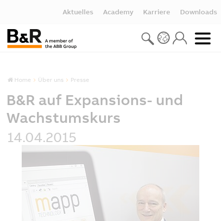
Aktuelles
Academy
Karriere
Downloads
Home
Über uns
Presse
B&R auf Expansions- und
Wachstumskurs
14.04.2015