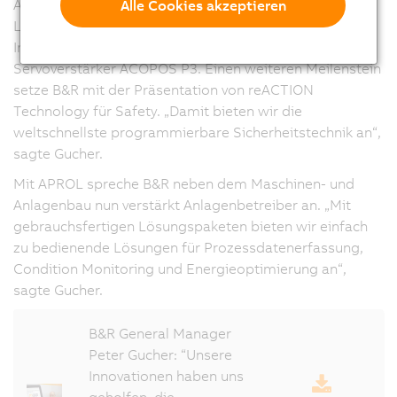
Automatisierungssoftware Automation Studio und der
Alle Cookies akzeptieren
Leittechnikplattform APROL auch die aktuellen
Innovationen mapp Technology und der 3-Achs-
Servoverstärker ACOPOS P3. Einen weiteren Meilenstein
setze B&R mit der Präsentation von reACTION
Technology für Safety. „Damit bieten wir die
weltschnellste programmierbare Sicherheitstechnik an“,
sagte Gucher.
Mit APROL spreche B&R neben dem Maschinen- und
Anlagenbau nun verstärkt Anlagenbetreiber an. „Mit
gebrauchsfertigen Lösungspaketen bieten wir einfach
zu bedienende Lösungen für Prozessdatenerfassung,
Condition Monitoring und Energieoptimierung an“,
sagte Gucher.
B&R General Manager
Peter Gucher: “Unsere
Innovationen haben uns
geholfen, die