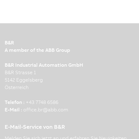
B&R
A member of the ABB Group
B&R Industrial Automation GmbH
B&R Strasse 1
5142 Eggelsberg
Österreich
Telefon :
+43 7748 6586
E-Mail :
office.br
@
abb.com
E-Mail-Service von B&R
Melden Sie sich jetzt an und erfahren Sie Neuigkeiten