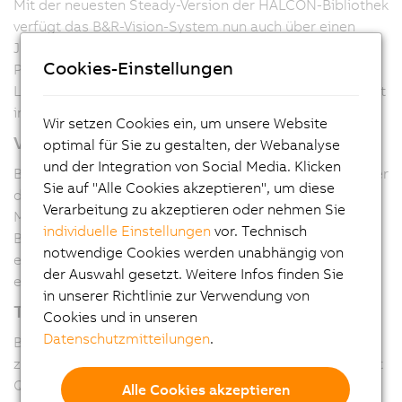
Mit der neuesten Steady-Version der HALCON-Bibliothek
verfügt das B&R-Vision-System nun auch über einen
Just-in-time-Compiler (JIT). Der auszuführende
Cookies-Einstellungen
Programmcode wird mit dem Compiler bereits beim
Laden der Applikation erstellt und nicht erst zur Laufzeit
interpretiert.
Wir setzen Cookies ein, um unsere Website
Verfügbar per Software-Update
optimal für Sie zu gestalten, der Webanalyse
und der Integration von Social Media. Klicken
Bei vielen Vision-Funktionen wird durch den JIT-Compiler
Sie auf "Alle Cookies akzeptieren", um diese
die Ausführungsdauer massiv reduziert. Bei
Verarbeitung zu akzeptieren oder nehmen Sie
Measurement-Aufgaben kann die Zeitersparnis zum
individuelle Einstellungen
vor. Technisch
Beispiel bei mehr als 75 % liegen, es wird also nur noch
notwendige Cookies werden unabhängig von
ein Viertel der Zeit benötigt. Der JIT-Compiler steht mit
der Auswahl gesetzt. Weitere Infos finden Sie
einem einfachen Software-Update zur Verfügung.
in unserer Richtlinie zur Verwendung von
Taktzeiten halbieren
Cookies und in unseren
Datenschutzmitteilungen
.
Bei multicorefähigen Vision-Algorithmen kommen
zudem die Vorteile der neuen Smart-Sensor-Version mit
Quadcore-Prozessor zum Tragen. Die höhere
Alle Cookies akzeptieren