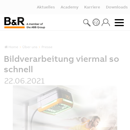
Aktuelles
Academy
Karriere
Downloads
Home
Über uns
Presse
Bildverarbeitung viermal so
schnell
22.06.2021