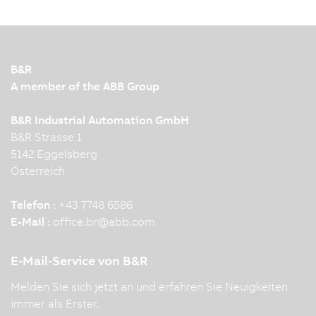
B&R
A member of the ABB Group
B&R Industrial Automation GmbH
B&R Strasse 1
5142 Eggelsberg
Österreich
Telefon :
+43 7748 6586
E-Mail :
office.br
@
abb.com
E-Mail-Service von B&R
Melden Sie sich jetzt an und erfahren Sie Neuigkeiten
immer als Erster.