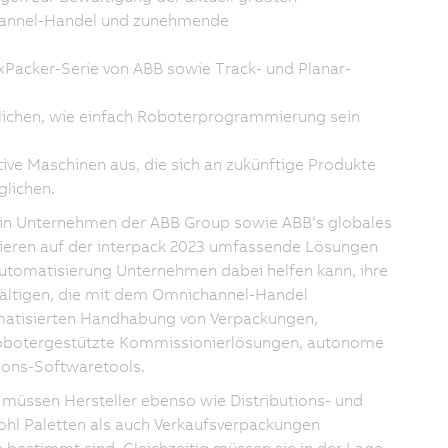
channel-Handel und zunehmende
xPacker-Serie von ABB sowie Track- und Planar-
ichen, wie einfach Roboterprogrammierung sein
ve Maschinen aus, die sich an zukünftige Produkte
glichen.
– ein Unternehmen der ABB Group sowie ABB‘s globales
ieren auf der interpack 2023 umfassende Lösungen
Automatisierung Unternehmen dabei helfen kann, ihre
wältigen, die mit dem Omnichannel-Handel
matisierten Handhabung von Verpackungen,
 robotergestützte Kommissionierlösungen, autonome
ons-Softwaretools.
ssen Hersteller ebenso wie Distributions- und
ohl Paletten als auch Verkaufsverpackungen