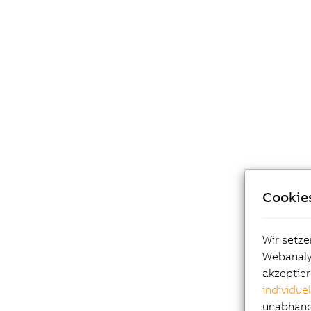
Cookie
Wir setze
Webanalys
akzeptier
individue
unabhängi