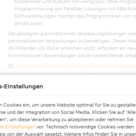
Nutzerinnen und Nutzern mit wenig bzw. ohne Progra
Programmierung von Palettier-Lösungen mit ABB-Robo
Softwarelösungen machen das Programmieren von robo
jemals zuvor.
Die gezeigten automatisierten Verpackungslösungen sind
personalisierten Verpackungen zu bewältigen. Dieser Mark
36 Milliarden US-Dollar erreichen wird1, erfordert ein n
Kommissionier-Anwendungen sowie weitreichende Anpas
[1]
www.precedenceresearch.com/personalized-packag
ABB
(ABBN: SIX Swiss Ex) ABB ist ein führendes Technol
und Automation, das eine nachhaltigere und ressourcene
s-Einstellungen
Unternehmens verbinden technische Expertise mit Softwa
bewegt, angetrieben und betrieben wird, zu verbessern. 
n Cookies ein, um unsere Website optimal für Sie zu gestalte
sind die rund 105.000 Mitarbeitenden von ABB bestrebt,
e und der Integration von Social Media. Klicken Sie auf "All
der Industrie zu beschleunigen.
en", um diese Verarbeitung zu akzeptieren oder nehmen Sie
ABB Robotik und Fertigungsautomation
ist einer der w
lle Einstellungen
vor. Technisch notwendige Cookies werden
Maschinenautomation und verfügt als einziges Unterneh
g von der Auswahl gesetzt. Weitere Infos finden Sie in unse