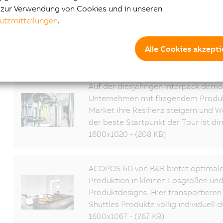
an Robotern, autonomen mobilen Robotern und Technolog
e zur Verwendung von Cookies und in unseren
unserer wertschöpfenden Software entwickelt und koordi
utzmitteilungen
.
Größenordnungen und Branchen – von der Automobilindustr
– robuster, flexibler und effizienter zu werden. ABB Ro
Alle Cookies akzepti
dem Weg zur vernetzten und kollaborativen Fabrik der Zu
Mitarbeitende an über 100 Standorten in rund 53 Länder
Auf der diesjährigen interpack demo
Unternehmen mit fliegendem Produk
Market ihre Resilienz steigern und 
der beste Startpunkt der Tour ist di
1600x1020 - (208 KB)
ACOPOS 6D von B&R bietet optimale
Produktion in kleinen Losgrößen un
Produktdesigns. Hier transportier
Shuttles Produkte völlig individuell 
1600x1067 - (267 KB)