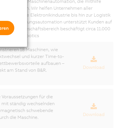
ien für die Maschinenautomation, die mithilfe
niert werden. Wir helfen Unternehmen aller
ie über die Elektronikindustrie bis hin zur Logistik
botik und Fertigungsautomation unterstützt Kunden auf
eren
kunft. Der Geschäftsbereich beschäftigt circa 11.000
n. go.abb/robotics
nstrieren 18 Maschinen, wie
twechsel und kurzer Time-to-
Wettbewerbsvorteile aufbauen –
Download
rekt am Stand von B&R.
 Voraussetzungen für die
d mit ständig wechselnden
en magnetisch schwebende
Download
durch die Maschine.