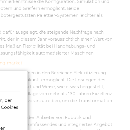
mmierkenntnisse die Konfiguration, Simulation und
tern und Greifern ermöglicht. Beide
tergestützten Palettier-Systemen leichter als
 dafür ausgelegt, die steigende Nachfrage nach
t, der in diesem Jahr voraussichtlich einen Wert von
eues Maß an Flexibilität bei Handhabungs- und
sungsfähigkeit automatisierter Maschinen.
ing-market
ogieunternehmen in den Bereichen Elektrifizierung
ffizientere Zukunft ermöglicht. Die Lösungen des
re, um die Art und Weise, wie etwas hergestellt,
Auf der Grundlage von mehr als 130 Jahren Exzellenz
n, der
 Innovationen voranzutreiben, um die Transformation
e Cookies
eltweit führenden Anbieter von Robotik und
men über ein umfassendes und integriertes Angebot
rer