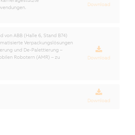
 kameragestützte
Download
nwendungen.
d von ABB (Halle 6, Stand B74)
tomatisierte Verpackungslösungen
ierung und De-Palettierung –
bilen Robotern (AMR) – zu
Download
Download