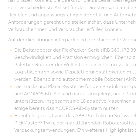
handhaben können, die direkt für die Einzelhandelsregal
sein, verschiedenste Artikel für den Direktversand an d
flexiblen und anpassungsfähigen Robotik- und Automat
Anforderungen gerecht und stellen sicher, dass Unterneh
Verbraucherinnen und Verbraucher erfüllen können.
Auf der diesjährigen interpack sind verschiedenste Verp
Die Deltaroboter der FlexPacker-Serie (IRB 360, IRB 390
Geschwindigkeit und Präzision ermöglichen. Ebenso z
Palettier-Roboter der Welt ist Teil einer Demo-Zelle, 
Logistikzentren sowie Depalettierungstätigkeiten mitt
werden. Ebenso sind autonome mobile Roboter (AMR) in
Die Track- und Planar-Systeme für den Produkttransp
und ACOPOS 6D. Sie sind darauf ausgelegt, neue Prod
unterstützen. Insgesamt sind 18 adaptive Maschinen 
einige bereits das ACOPOS-6D-System nutzen.
Ebenfalls gezeigt wird das ABB-Portfolio an Software
PickMaster® Twin, der marktführenden Robotersoftw
Verpackungsanwendungen. Ein weiteres Highlight ist 