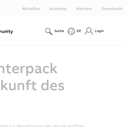
Aktuelles
Academy
Karriere
Downloads
unity
Suche
DE
Login
interpack
ukunft des
en zur Bewältigung der aktuell größten