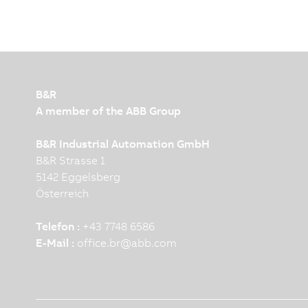
B&R
A member of the ABB Group
B&R Industrial Automation GmbH
B&R Strasse 1
5142 Eggelsberg
Österreich
Telefon :
+43 7748 6586
E-Mail :
office.br
@
abb.com