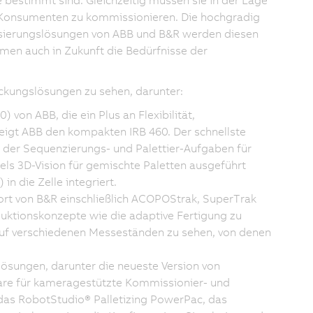
e bestimmt sind. Gleichzeitig müssen sie in der Lage
ie Konsumenten zu kommissionieren. Die hochgradig
isierungslösungen von ABB und B&R werden diesen
men auch in Zukunft die Bedürfnisse der
ackungslösungen zu sehen, darunter:
) von ABB, die ein Plus an Flexibilität,
eigt ABB den kompakten IRB 460. Der schnellste
in der Sequenzierungs- und Palettier-Aufgaben für
els 3D-Vision für gemischte Paletten ausgeführt
 die Zelle integriert.
ort von B&R einschließlich ACOPOStrak, SuperTrak
uktionskonzepte wie die adaptive Fertigung zu
auf verschiedenen Messeständen zu sehen, von denen
lösungen, darunter die neueste Version von
are für kameragestützte Kommissionier- und
das RobotStudio® Palletizing PowerPac, das