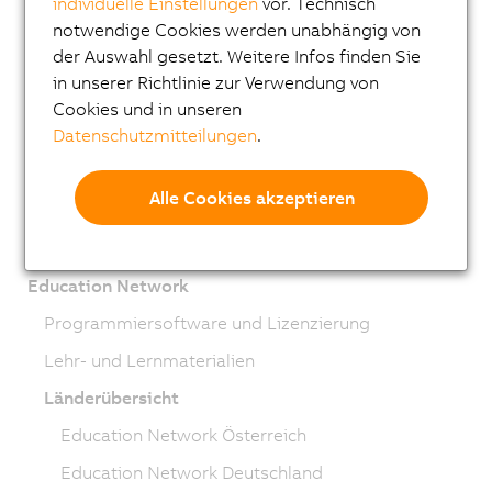
individuelle Einstellungen
vor. Technisch
Engineering Sample Regulations
notwendige Cookies werden unabhängig von
der Auswahl gesetzt. Weitere Infos finden Sie
Managementsysteme
in unserer Richtlinie zur Verwendung von
Extended Producer Responsibility
Cookies und in unseren
Datenschutzmitteilungen
.
Nachhaltigkeit
Corporate Governance
Alle Cookies akzeptieren
Barrierefreiheitserklärung
Webinare
Education Network
Programmiersoftware und Lizenzierung
Lehr- und Lernmaterialien
Länderübersicht
Education Network Österreich
Education Network Deutschland