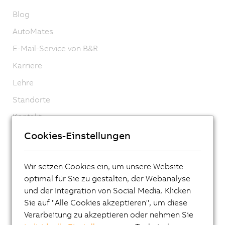
Blog
AutoMates
E-Mail-Service von B&R
Karriere
Lehre
Standorte
Kontakt
Impressum
Cookies-Einstellungen
AGB
Wir setzen Cookies ein, um unsere Website
Produktlebenszyklus
optimal für Sie zu gestalten, der Webanalyse
Datenschutzmitteilungen
und der Integration von Social Media. Klicken
Virtual Marking
Sie auf "Alle Cookies akzeptieren", um diese
Verarbeitung zu akzeptieren oder nehmen Sie
Material Compliance