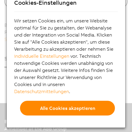
Cookies-Einstellungen
Wir setzen Cookies ein, um unsere Website
Benötigen Sie Support oder Hilfe bei Ihrem B&R-
optimal für Sie zu gestalten, der Webanalyse
Produkt? Kontaktieren Sie Ihr
lokales Büro
oder unser
und der Integration von Social Media. Klicken
Support-Team
.
Sie auf "Alle Cookies akzeptieren", um diese
Verarbeitung zu akzeptieren oder nehmen Sie
individuelle Einstellungen
vor. Technisch
Seite leider nicht gefunden
notwendige Cookies werden unabhängig von
der Auswahl gesetzt. Weitere Infos finden Sie
in unserer Richtlinie zur Verwendung von
Cookies und in unseren
Datenschutzmitteilungen
.
Alle Cookies akzeptieren
B&R
A member of the ABB Group