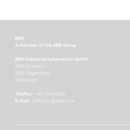
B&R
A member of the ABB Group
B&R Industrial Automation GmbH
B&R Strasse 1
5142 Eggelsberg
Österreich
Telefon :
+43 7748 6586
E-Mail :
office.br
@
abb.com