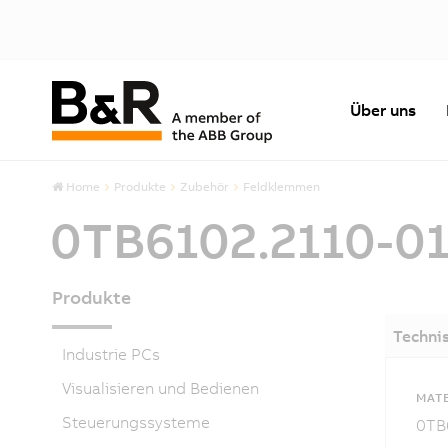
Über uns
Home
Produkte
Zubehör
Feldklemmen
0TB6102.2110-0
Produkte
Techni
Industrie PCs
Visualisieren und Bedienen
MAT
Steuerungssysteme
0TB