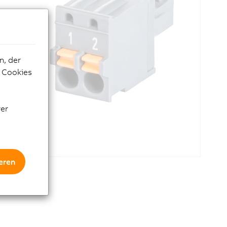
n, der
e Cookies
rer
eren