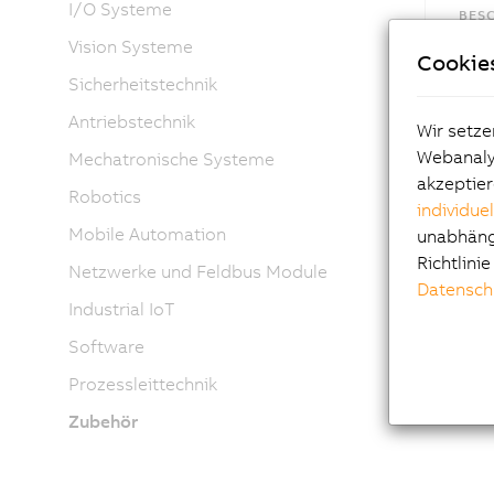
I/O Systeme
BES
Zube
Vision Systeme
Cookie
Sicherheitstechnik
Antriebstechnik
Wir setze
Webanalys
Mechatronische Systeme
akzeptier
Robotics
individue
Mobile Automation
unabhängi
Richtlini
Netzwerke und Feldbus Module
Datensch
Industrial IoT
Software
Prozessleittechnik
Zubehör