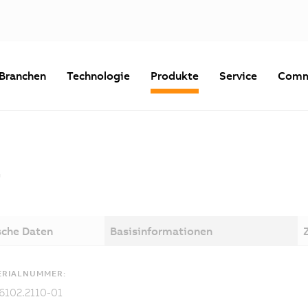
Branchen
Technologie
Produkte
Service
Comm
1
sche Daten
Basisinformationen
ERIALNUMMER:
6102.2110-01