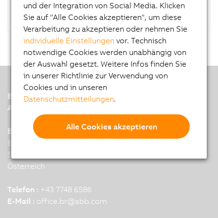
und der Integration von Social Media. Klicken
Sie auf "Alle Cookies akzeptieren", um diese
Verarbeitung zu akzeptieren oder nehmen Sie
individuelle Einstellungen
vor. Technisch
notwendige Cookies werden unabhängig von
der Auswahl gesetzt. Weitere Infos finden Sie
in unserer Richtlinie zur Verwendung von
Cookies und in unseren
B&R
Datenschutzmitteilungen
.
A member of the ABB Group
Alle Cookies akzeptieren
B&R Industrial Automation GmbH
B&R Strasse 1
5142 Eggelsberg
Österreich
Telefon :
+43 7748 6586
E-Mail :
office.br
@
abb.com