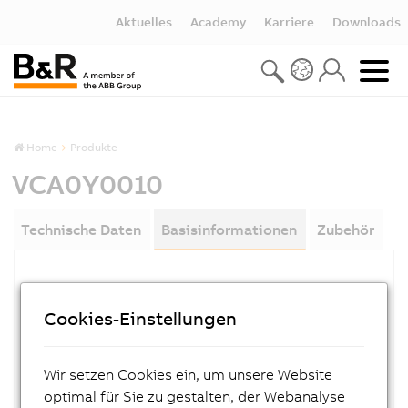
Aktuelles
Academy
Karriere
Downloads
Home
Produkte
VCA0Y0010
Technische Daten
Basisinformationen
Zubehör
MATERIALNUMMER:
VCA0Y0010
Cookies-Einstellungen
BESCHREIBUNG:
- POWERLINK Hybridkabel - 1,0m - Nicht
Wir setzen Cookies ein, um unsere Website
empfohlen für neue Projekte
optimal für Sie zu gestalten, der Webanalyse