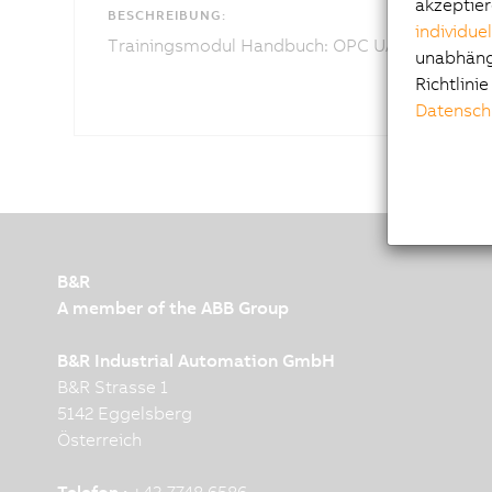
akzeptier
BESCHREIBUNG:
individue
Trainingsmodul Handbuch: OPC UA Grundlage
unabhängi
Richtlini
Datensch
B&R
A member of the ABB Group
B&R Industrial Automation GmbH
B&R Strasse 1
5142 Eggelsberg
Österreich