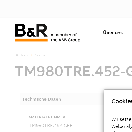
Über uns
Home
Produkte
TM980TRE.452-
Technische Daten
Cookie
MATERIALNUMMER:
Wir setze
TM980TRE.452-GER
Webanalys