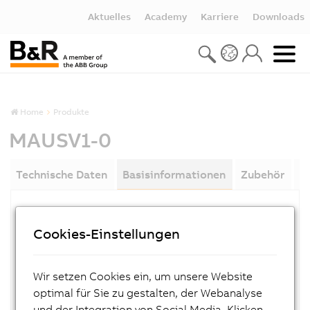
Aktuelles
Academy
Karriere
Downloads
Home
Produkte
MAUSV1-0
Technische Daten
Basisinformationen
Zubehör
D
MATERIALNUMMER:
Cookies-Einstellungen
MAUSV1-0
BESCHREIBUNG:
Wir setzen Cookies ein, um unsere Website
USV 24V Anwenderhandbuch deutsch
optimal für Sie zu gestalten, der Webanalyse
und der Integration von Social Media. Klicken