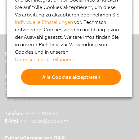
Sie auf "Alle Cookies akzeptieren", um diese
Verarbeitung zu akzeptieren oder nehmen Sie
individuelle Einstellungen
vor. Technisch
notwendige Cookies werden unabhängig von
der Auswahl gesetzt. Weitere Infos finden Sie
in unserer Richtlinie zur Verwendung von
Cookies und in unseren
B&R
Datenschutzmitteilungen
.
A member of the ABB Group
B&R Industrial Automation GmbH
Alle Cookies akzeptieren
B&R Strasse 1
5142 Eggelsberg
Österreich
Telefon :
+43 7748 6586
E-Mail :
office.br
@
abb.com
E-Mail-Service von B&R