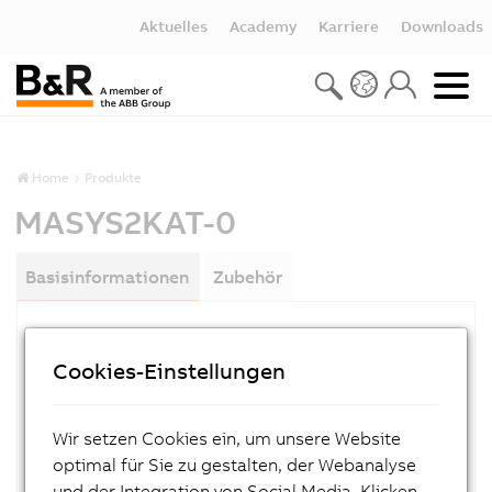
Aktuelles
Academy
Karriere
Downloads
Home
Produkte
MASYS2KAT-0
Basisinformationen
Zubehör
MATERIALNUMMER:
Cookies-Einstellungen
MASYS2KAT-0
BESCHREIBUNG:
Wir setzen Cookies ein, um unsere Website
B&R 2000 Übersichtskatalog, deutsch
optimal für Sie zu gestalten, der Webanalyse
und der Integration von Social Media. Klicken