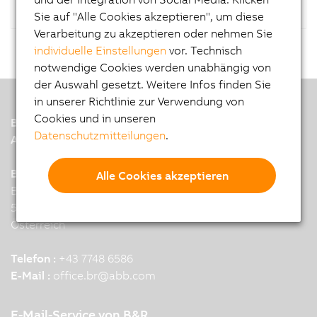
Sie auf "Alle Cookies akzeptieren", um diese
Verarbeitung zu akzeptieren oder nehmen Sie
individuelle Einstellungen
vor. Technisch
notwendige Cookies werden unabhängig von
der Auswahl gesetzt. Weitere Infos finden Sie
in unserer Richtlinie zur Verwendung von
Cookies und in unseren
B&R
Datenschutzmitteilungen
.
A member of the ABB Group
B&R Industrial Automation GmbH
Alle Cookies akzeptieren
B&R Strasse 1
5142 Eggelsberg
Österreich
Telefon :
+43 7748 6586
E-Mail :
office.br
@
abb.com
E-Mail-Service von B&R