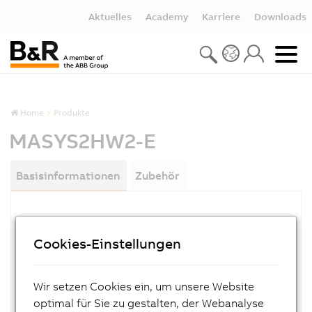
Aktuelles
Academy
Karriere
Downloads
Home
Produkte
MASYS2HW2-E
Basisinformationen
Zubehör
MATERIALNUMMER:
MASYS2HW2-E
Cookies-Einstellungen
BESCHREIBUNG:
B&R 2000 Hardware Anwenderhandbuch
Wir setzen Cookies ein, um unsere Website
englisch
optimal für Sie zu gestalten, der Webanalyse