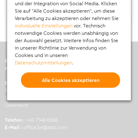
und der Integration von Social Media. Klicken
Sie auf "Alle Cookies akzeptieren", um diese
Verarbeitung zu akzeptieren oder nehmen Sie
individuelle Einstellungen
vor. Technisch
notwendige Cookies werden unabhängig von
der Auswahl gesetzt. Weitere Infos finden Sie
in unserer Richtlinie zur Verwendung von
Cookies und in unseren
B&R
Datenschutzmitteilungen
.
A member of the ABB Group
Alle Cookies akzeptieren
B&R Industrial Automation GmbH
B&R Strasse 1
5142 Eggelsberg
Österreich
Telefon :
+43 7748 6586
E-Mail :
office.br
@
abb.com