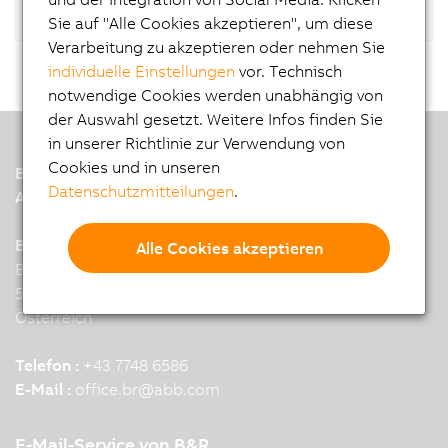
Sie auf "Alle Cookies akzeptieren", um diese
Verarbeitung zu akzeptieren oder nehmen Sie
individuelle Einstellungen
vor. Technisch
notwendige Cookies werden unabhängig von
der Auswahl gesetzt. Weitere Infos finden Sie
in unserer Richtlinie zur Verwendung von
Cookies und in unseren
B&R
Datenschutzmitteilungen
.
A member of the ABB Group
B&R Industrial Automation GmbH
Alle Cookies akzeptieren
B&R Strasse 1
5142 Eggelsberg
Österreich
Telefon :
+43 7748 6586
E-Mail :
office.br
@
abb.com
E-Mail-Service von B&R