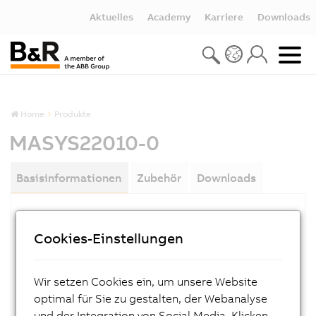
Aktuelles
Academy
Karriere
Downloads
Home
Produkte
MASYS22010-0
Basisinformationen
Zubehör
Downloads
MATERIALNUMMER:
Cookies-Einstellungen
MASYS22010-0
BESCHREIBUNG:
Wir setzen Cookies ein, um unsere Website
B&R 2010 Anwenderhandbuch, deutsch
optimal für Sie zu gestalten, der Webanalyse
und der Integration von Social Media. Klicken