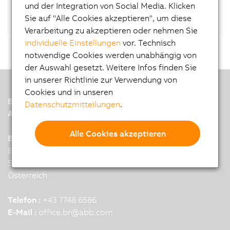
und der Integration von Social Media. Klicken
Sie auf "Alle Cookies akzeptieren", um diese
Verarbeitung zu akzeptieren oder nehmen Sie
individuelle Einstellungen
vor. Technisch
notwendige Cookies werden unabhängig von
der Auswahl gesetzt. Weitere Infos finden Sie
in unserer Richtlinie zur Verwendung von
Cookies und in unseren
B&R
Datenschutzmitteilungen
.
A member of the ABB Group
Alle Cookies akzeptieren
B&R Industrial Automation GmbH
B&R Strasse 1
5142 Eggelsberg
Österreich
Telefon :
+43 7748 6586
E-Mail :
office.br
@
abb.com