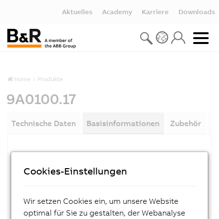
Aktuelles
Academy
Karriere
Downloads
Home
Produkte
9A0100.17
Technische Daten
Basisinformationen
Zubehör
D
MATERIALNUMMER:
9A0100.17
Cookies-Einstellungen
BESCHREIBUNG:
USV Batteriesatz Typ C (Ersatzteil), 2x 12 V, 4,5
Wir setzen Cookies ein, um unsere Website
Ah, für Batterieeinheit 9A0100.16
optimal für Sie zu gestalten, der Webanalyse