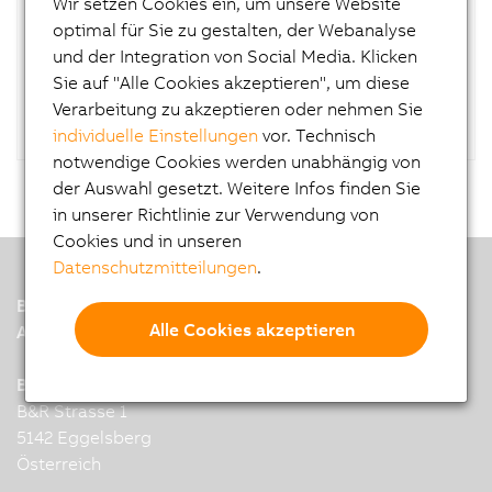
Wir setzen Cookies ein, um unsere Website
optimal für Sie zu gestalten, der Webanalyse
BESCHREIBUNG:
und der Integration von Social Media. Klicken
Stift für resistiven Touch Screen
Sie auf "Alle Cookies akzeptieren", um diese
Verarbeitung zu akzeptieren oder nehmen Sie
individuelle Einstellungen
vor. Technisch
notwendige Cookies werden unabhängig von
der Auswahl gesetzt. Weitere Infos finden Sie
in unserer Richtlinie zur Verwendung von
Cookies und in unseren
Datenschutzmitteilungen
.
B&R
Alle Cookies akzeptieren
A member of the ABB Group
B&R Industrial Automation GmbH
B&R Strasse 1
5142 Eggelsberg
Österreich