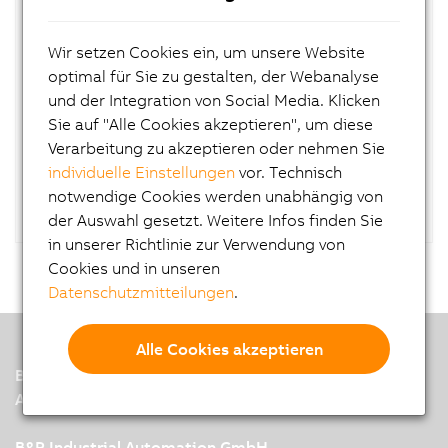
BESCHREIBUNG:
Wir setzen Cookies ein, um unsere Website
Microsoft OEM Windows Embedded Standard 7
optimal für Sie zu gestalten, der Webanalyse
Premium 64-Bit, Service Pack 1, Multilanguage;
und der Integration von Social Media. Klicken
für APC810 mit 945GME Chipsatz;
Sie auf "Alle Cookies akzeptieren", um diese
CompactFlash separat bestellen (mind. 16
Verarbeitung zu akzeptieren oder nehmen Sie
GByte).
individuelle Einstellungen
vor. Technisch
notwendige Cookies werden unabhängig von
der Auswahl gesetzt. Weitere Infos finden Sie
in unserer Richtlinie zur Verwendung von
Cookies und in unseren
Datenschutzmitteilungen
.
Alle Cookies akzeptieren
B&R
A member of the ABB Group
B&R Industrial Automation GmbH