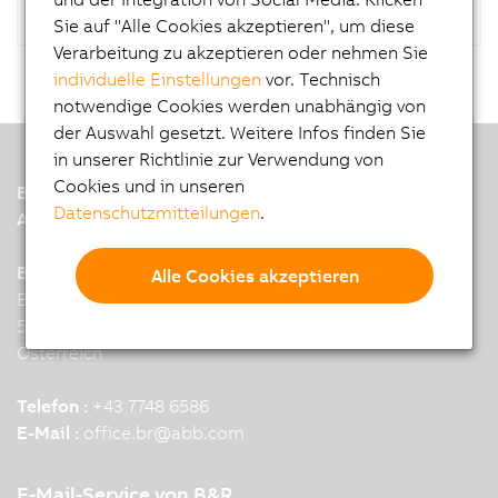
Sie auf "Alle Cookies akzeptieren", um diese
Verarbeitung zu akzeptieren oder nehmen Sie
individuelle Einstellungen
vor. Technisch
notwendige Cookies werden unabhängig von
der Auswahl gesetzt. Weitere Infos finden Sie
in unserer Richtlinie zur Verwendung von
Cookies und in unseren
B&R
Datenschutzmitteilungen
.
A member of the ABB Group
B&R Industrial Automation GmbH
Alle Cookies akzeptieren
B&R Strasse 1
5142 Eggelsberg
Österreich
Telefon :
+43 7748 6586
E-Mail :
office.br
@
abb.com
E-Mail-Service von B&R