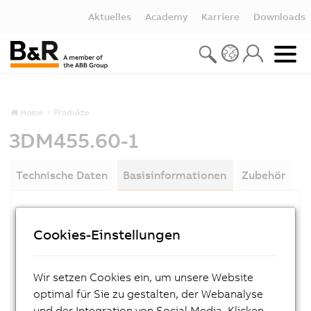
Aktuelles
Academy
Karriere
Downloads
Home
Produkte
3DM455.60-1
Technische Daten
Basisinformationen
Zubehör
MATERIALNUMMER:
Cookies-Einstellungen
3DM455.60-1
BESCHREIBUNG:
Wir setzen Cookies ein, um unsere Website
2005 progr. I/O Proz. 1x8 E, 1x(4x2) A, 24VDC
optimal für Sie zu gestalten, der Webanalyse
und der Integration von Social Media. Klicken