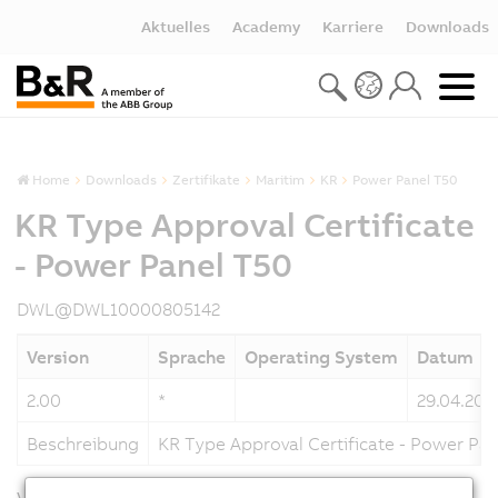
Aktuelles
Academy
Karriere
Downloads
Home
Downloads
Zertifikate
Maritim
KR
Power Panel T50
KR Type Approval Certificate
- Power Panel T50
DWL@DWL10000805142
Version
Sprache
Operating System
Datum
2.00
*
29.04.202
Beschreibung
KR Type Approval Certificate - Power Pa