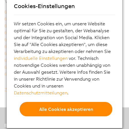
Verwandte Produkte
Cookies-Einstellungen
6PPT50.0502-10A
6PPT50.0502-10B
6PPT50.0502-16A
6PPT50.0502-16B
Wir setzen Cookies ein, um unsere Website
6PPT50.0702-10A
6PPT50.0702-10B
optimal für Sie zu gestalten, der Webanalyse
6PPT50.0702-16A
6PPT50.0702-16B
und der Integration von Social Media. Klicken
6PPT50.101E-10A
6PPT50.101E-10B
Sie auf "Alle Cookies akzeptieren", um diese
6PPT50.101E-16A
6PPT50.101E-16B
Verarbeitung zu akzeptieren oder nehmen Sie
6PPT50.121E-10A
6PPT50.121E-10B
individuelle Einstellungen
vor. Technisch
6PPT50.121E-16A
6PPT50.121E-16B
notwendige Cookies werden unabhängig von
6PPT50.156B-10A
6PPT50.156B-10B
der Auswahl gesetzt. Weitere Infos finden Sie
6PPT50.156B-16A
6PPT50.156B-16B
in unserer Richtlinie zur Verwendung von
Cookies und in unseren
Zurück zur Gesamtliste
Datenschutzmitteilungen
.
Alle Cookies akzeptieren
B&R