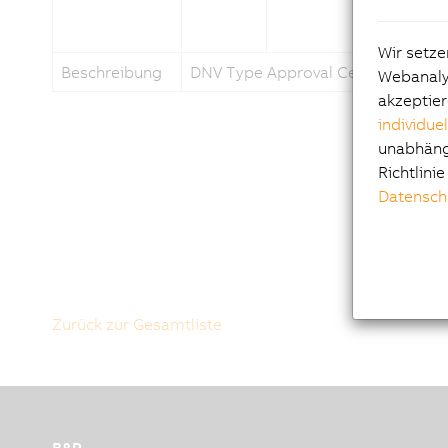
Wir setze
Beschreibung
DNV Type Approval Certificate - P
Webanalys
akzeptier
individue
unabhängi
Richtlini
Datensch
Zurück zur Gesamtliste