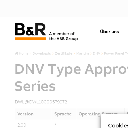
Über uns
Home
Downloads
Zertifikate
Maritim
DNV
Power Panel T-
DNV Type Approva
Series
DWL@DWL10000579972
Version
Sprache
Operating System
Cookie
2.00
*