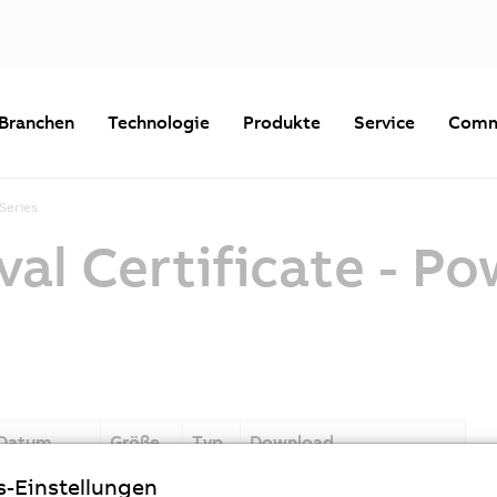
Branchen
Technologie
Produkte
Service
Comm
Series
l Certificate - Po
Datum
Größe
Typ
Download
s-Einstellungen
18.06.2024
190 KB
PDF
DNV_Type_Approval_Cer