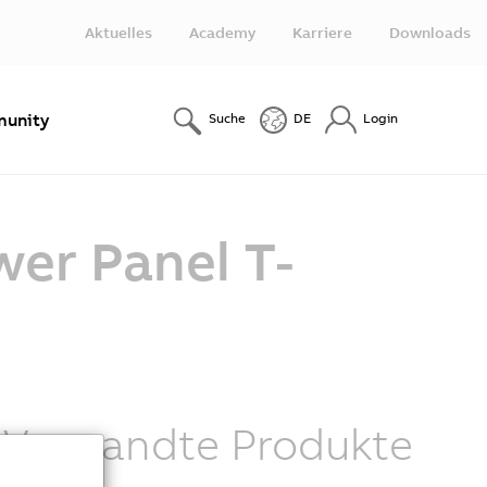
Aktuelles
Academy
Karriere
Downloads
unity
Suche
DE
Login
wer Panel T-
Verwandte Produkte