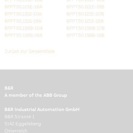
6PPT50.101E-16A
6PPT50.101E-16B
6PPT50.121E-10A
6PPT50.121E-10B
6PPT50.121E-16A
6PPT50.121E-16B
6PPT50.156B-10A
6PPT50.156B-10B
6PPT50.156B-16A
6PPT50.156B-16B
Zurück zur Gesamtliste
B&R
A member of the ABB Group
B&R Industrial Automation GmbH
B&R Strasse 1
5142 Eggelsberg
Österreich