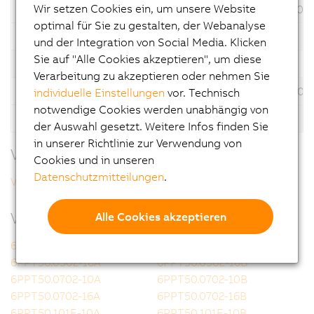
Wir setzen Cookies ein, um unsere Website
1.5.0.0
*
15.10.2021
optimal für Sie zu gestalten, der Webanalyse
Beschreibung
V4.3 LX Upgrade PPT50 ZIP
und der Integration von Social Media. Klicken
Sie auf "Alle Cookies akzeptieren", um diese
Version
Sprache
Operating System
Datum
Verarbeitung zu akzeptieren oder nehmen Sie
1.4.0.0
*
28.07.202
individuelle Einstellungen
vor. Technisch
notwendige Cookies werden unabhängig von
Beschreibung
V4.3 LX Upgrade PPT50 ZIP
der Auswahl gesetzt. Weitere Infos finden Sie
in unserer Richtlinie zur Verwendung von
Verwandte Downloads
Cookies und in unseren
Datenschutzmitteilungen
.
V4.3 LX Upgrade PPT50 RevInfo
Verwandte Produkte
Alle Cookies akzeptieren
6PPT50.0502-10A
6PPT50.0502-10B
6PPT50.0502-16A
6PPT50.0502-16B
6PPT50.0702-10A
6PPT50.0702-10B
6PPT50.0702-16A
6PPT50.0702-16B
6PPT50.101E-10A
6PPT50.101E-10B