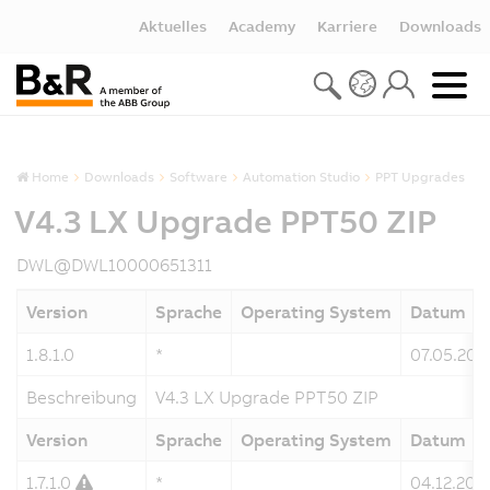
Aktuelles
Academy
Karriere
Downloads
Home
Downloads
Software
Automation Studio
PPT Upgrades
V4.3 LX Upgrade PPT50 ZIP
DWL@DWL10000651311
Version
Sprache
Operating System
Datum
1.8.1.0
*
07.05.202
Beschreibung
V4.3 LX Upgrade PPT50 ZIP
Version
Sprache
Operating System
Datum
1.7.1.0
*
04.12.202