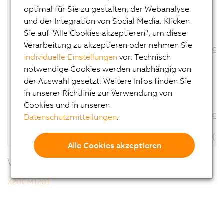
optimal für Sie zu gestalten, der Webanalyse
ID: 429655
und der Integration von Social Media. Klicken
Überarbeitung Online-Hilfe
Sie auf "Alle Cookies akzeptieren", um diese
Geänderte Kanalbeschreibung: nein
Verarbeitung zu akzeptieren oder nehmen Sie
Geänderte Konfigurationsbeschreibung: 
individuelle Einstellungen
vor. Technisch
Geänderte Firmware: nein
notwendige Cookies werden unabhängig von
der Auswahl gesetzt. Weitere Infos finden Sie
ID: 429755
Erweiterung ECAD-Daten
in unserer Richtlinie zur Verwendung von
Geänderte Kanalbeschreibung: nein
Cookies und in unseren
Geänderte Konfigurationsbeschreibung: 
Datenschutzmitteilungen
.
Geänderte Firmware: ja
Firmware: 1\8687_1.fw(1), 1\8687_2.fw(2)
Alle Cookies akzeptieren
Verwandte Produkte
X20CM1201