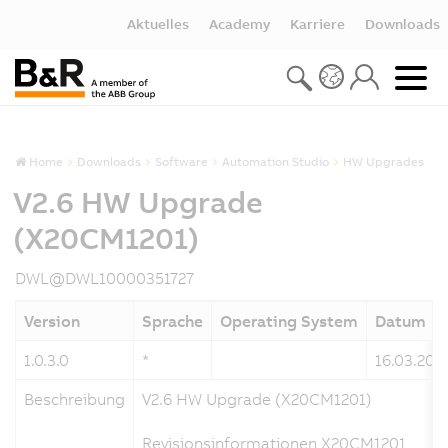
Aktuelles
Academy
Karriere
Downloads
Home
Downloads
Software
Automation Studio
HW Upgrades
V2.6 HW Upgrade
(X20CM1201)
DWL@DWL10000351727
Version
Sprache
Operating System
Datum
1.0.3.0
*
16.03.201
Beschreibung
V2.6 HW Upgrade (X20CM1201)
Revisionsinformationen X20CM1201