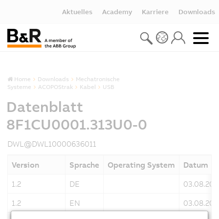
Aktuelles
Academy
Karriere
Downloads
Home
Downloads
Mechatronische
Systeme
ACOPOStrak
Kabel
USB
Datenblatt
8F1CU0001.313U0-0
DWL@DWL10000636011
Version
Sprache
Operating System
Datum
1.2
DE
03.08.202
1.2
EN
03.08.202