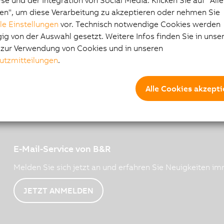
e und der Integration von Social Media. Klicken Sie auf "All
V1.6.pdf
en", um diese Verarbeitung zu akzeptieren oder nehmen Sie
lle Einstellungen
vor. Technisch notwendige Cookies werden
g von der Auswahl gesetzt. Weitere Infos finden Sie in unse
e zur Verwendung von Cookies und in unseren
utzmitteilungen
.
Alle Cookies akzepti
E-Mail-Service von B&R
Melden Sie sich jetzt an und erfahren Sie Neuigkeiten imm
JETZT ANMELDEN