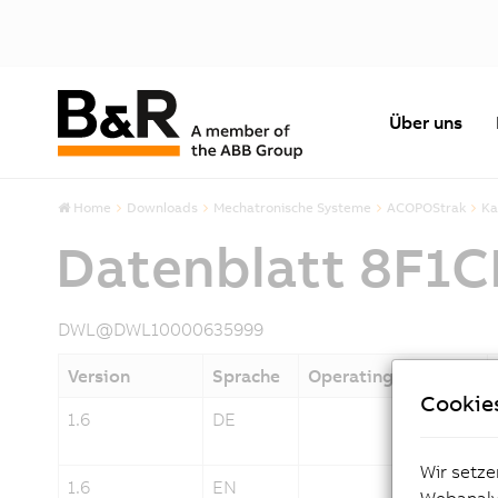
Über uns
Home
Downloads
Mechatronische Systeme
ACOPOStrak
Ka
Datenblatt 8F1
DWL@DWL10000635999
Version
Sprache
Operating System
Cookie
1.6
DE
Wir setze
1.6
EN