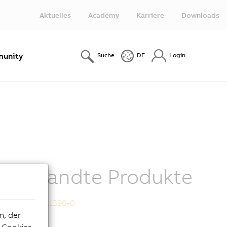
Aktuelles
Academy
Karriere
Downloads
unity
Suche
DE
Login
Verwandte Produkte
8F1CD0010.11390-0
n, der