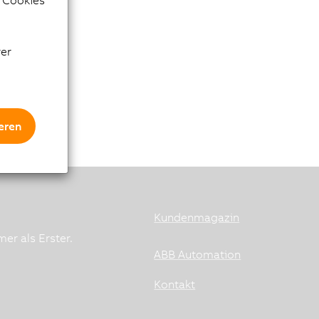
e Cookies
rer
eren
Kundenmagazin
er als Erster.
ABB Automation
Kontakt