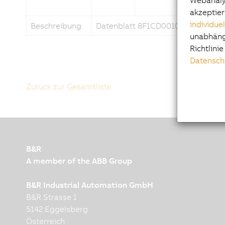
Webanalys
akzeptier
individue
Beschreibung
Datenblatt 8F1CD0010.11390-0
unabhängi
Richtlini
Datensch
Zurück zur Gesamtliste
B&R
A member of the ABB Group
B&R Industrial Automation GmbH
B&R Strasse 1
5142 Eggelsberg
Österreich