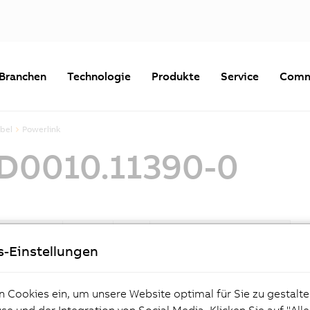
Branchen
Technologie
Produkte
Service
Comm
bel
Powerlink
CD0010.11390-0
Datum
Größe
Typ
Download
s-Einstellungen
27.07.2026
181 KB
PDF
8F1CD0010.11390-0_de_
V1.6.pdf
n Cookies ein, um unsere Website optimal für Sie zu gestalte
27.07.2026
183 KB
PDF
8F1CD0010.11390-0_en_