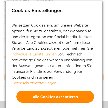
Verwandte Produkte
Cookies-Einstellungen
0PB0200.1
0PS1025.2
0PS1040.0
0PS1042.2
0PS1050.1
0PS1100.1
Wir setzen Cookies ein, um unsere Website
0PS1200.1
0PS3050.1
optimal für Sie zu gestalten, der Webanalyse
0PS3100.1
0PS3200.1
und der Integration von Social Media. Klicken
0PS3400.1
4PPC30.043F-21B
Sie auf "Alle Cookies akzeptieren", um diese
4PPC30.043F-22B
4PPC30.043F-23B
Verarbeitung zu akzeptieren oder nehmen Sie
4PPC30.0702-21B
4PPC30.0702-22B
individuelle Einstellungen
vor. Technisch
4PPC30.0702-23B
4PPC30.101G-21B
notwendige Cookies werden unabhängig von
4PPC30.101G-22B
4PPC30.101G-23B
der Auswahl gesetzt. Weitere Infos finden Sie
in unserer Richtlinie zur Verwendung von
Cookies und in unseren
Mehr laden
Datenschutzmitteilungen
.
Zurück zur Gesamtliste
Alle Cookies akzeptieren