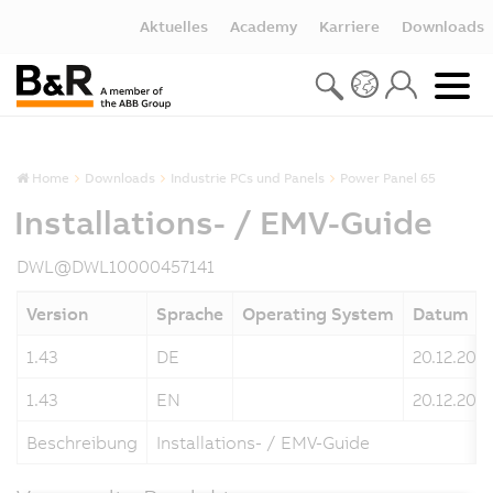
Aktuelles
Academy
Karriere
Downloads
Home
Downloads
Industrie PCs und Panels
Power Panel 65
Installations- / EMV-Guide
DWL@DWL10000457141
Version
Sprache
Operating System
Datum
1.43
DE
20.12.202
1.43
EN
20.12.202
Beschreibung
Installations- / EMV-Guide