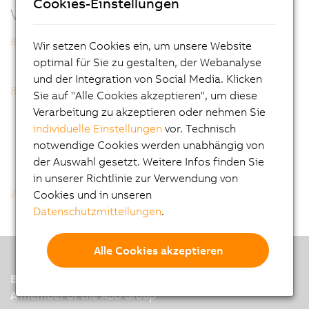
Cookies-Einstellungen
Verwandte Produkte
8V128M.00-2
8V128M.001-2
Wir setzen Cookies ein, um unsere Website
optimal für Sie zu gestalten, der Webanalyse
und der Integration von Social Media. Klicken
8V1640.00-2
8V1640.001-2
Sie auf "Alle Cookies akzeptieren", um diese
Verarbeitung zu akzeptieren oder nehmen Sie
individuelle Einstellungen
vor. Technisch
notwendige Cookies werden unabhängig von
der Auswahl gesetzt. Weitere Infos finden Sie
in unserer Richtlinie zur Verwendung von
Zurück zur Gesamtliste
Cookies und in unseren
Datenschutzmitteilungen
.
Alle Cookies akzeptieren
B&R
A member of the ABB Group