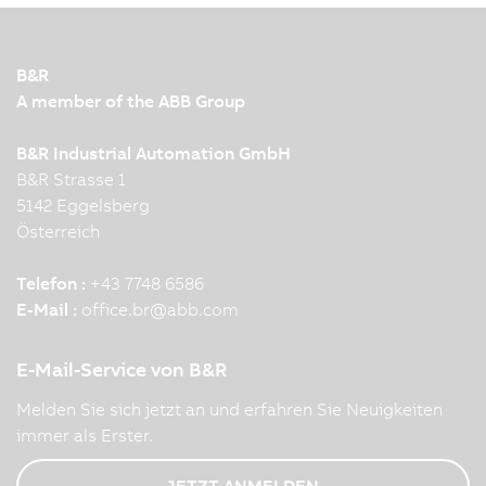
B&R
A member of the ABB Group
B&R Industrial Automation GmbH
B&R Strasse 1
5142 Eggelsberg
Österreich
Telefon :
+43 7748 6586
E-Mail :
office.br
@
abb.com
E-Mail-Service von B&R
Melden Sie sich jetzt an und erfahren Sie Neuigkeiten
immer als Erster.
JETZT ANMELDEN