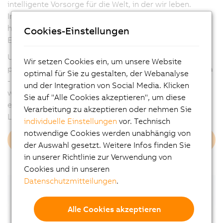
intelligente Vorsorge für die Welt, in der wir leben.
Indem wir die besten Lösungen für die Industrie von
heute entwickeln, tragen wir dazu bei, die besten
Cookies-Einstellungen
Ergebnisse für die Gesellschaft von morgen zu erzielen.
Unsere Automatisierungslösungen helfen Kunden in
Wir setzen Cookies ein, um unsere Website
praktisch jeder Branche,
mit weniger mehr zu erreichen
optimal für Sie zu gestalten, der Webanalyse
- sie sind produktiver auf weniger Raum, verbrauchen
und der Integration von Social Media. Klicken
weniger Energie und erzeugen weniger Abfall. Ebenso
Sie auf "Alle Cookies akzeptieren", um diese
engagiert treiben wir gemeinsam mit unseren
Verarbeitung zu akzeptieren oder nehmen Sie
Lieferanten den sozialen Fortschritt voran.
individuelle Einstellungen
vor. Technisch
notwendige Cookies werden unabhängig von
Mehr erfahren
der Auswahl gesetzt. Weitere Infos finden Sie
in unserer Richtlinie zur Verwendung von
Cookies und in unseren
Datenschutzmitteilungen
.
Alle Cookies akzeptieren