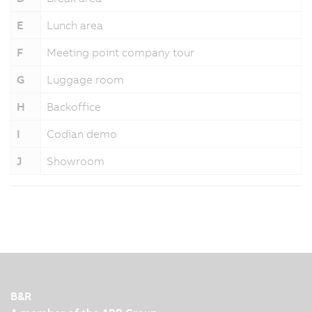
E
Lunch area
F
Meeting point company tour
G
Luggage room
H
Backoffice
I
Codian demo
J
Showroom
B&R