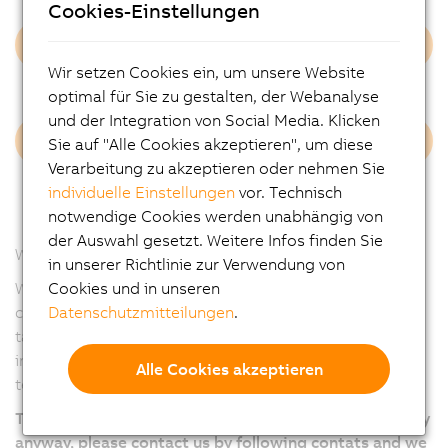
Cookies-Einstellungen
Feedback form
Wir setzen Cookies ein, um unsere Website
optimal für Sie zu gestalten, der Webanalyse
und der Integration von Social Media. Klicken
Privacy notices
Sie auf "Alle Cookies akzeptieren", um diese
Verarbeitung zu akzeptieren oder nehmen Sie
individuelle Einstellungen
vor. Technisch
notwendige Cookies werden unabhängig von
der Auswahl gesetzt. Weitere Infos finden Sie
Welcome to the Eastern Europe Innovations Day!
in unserer Richtlinie zur Verwendung von
Cookies und in unseren
We hope you will appreciate experiencing our new
Datenschutzmitteilungen
.
campus and factory. In the upcoming two days we will
take you into our world and show you B&R's strategic
investments, clear srategies and the latest automation
Alle Cookies akzeptieren
technologie innovations.
The capacity of participants is full. If you want to apply
anyway, please contact us by following contats and we