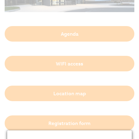
Agenda
WIFI access
Location map
Registration form