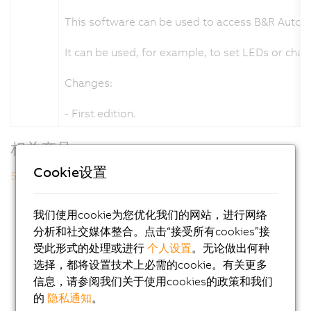
This software can be used to access B&R Automa
It can be used, for example, to set LEDs or chan
Changes:
- First edition.
相关产品
Cookie设置
5MP7251.101P-000
我们使用cookie为您优化我们的网站，进行网络
分析和社交媒体整合。点击“接受所有cookies”接
受此形式的处理或进行
个人设置
。无论做出何种
选择，都将设置技术上必需的cookie。有关更多
信息，请参阅我们关于使用cookies的政策和我们
的
隐私通知
。