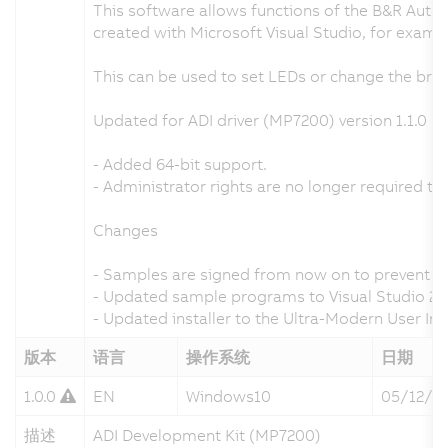
This software allows functions of the B&R Auto
created with Microsoft Visual Studio, for examp
This can be used to set LEDs or change the bri
Updated for ADI driver (MP7200) version 1.1.0
- Added 64-bit support.
- Administrator rights are no longer required to 
Changes
- Samples are signed from now on to prevent fa
- Updated sample programs to Visual Studio 20
- Updated installer to the Ultra-Modern User Int
版本
语言
操作系统
日期
1.0.0
EN
Windows10
05/12/2
描述
ADI Development Kit (MP7200)