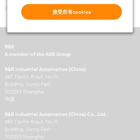
返回列表
接受所有cookies
B&R
A member of the ABB Group
B&R Industrial Automation (China)
487 Tianlin Road, No.21
Building, Gems Park
200233 Shanghai
中国
B&R Industrial Automation (China) Co., Ltd.
487 Tianlin Road, No.21
Building, Gems Park
200233 Shanghai