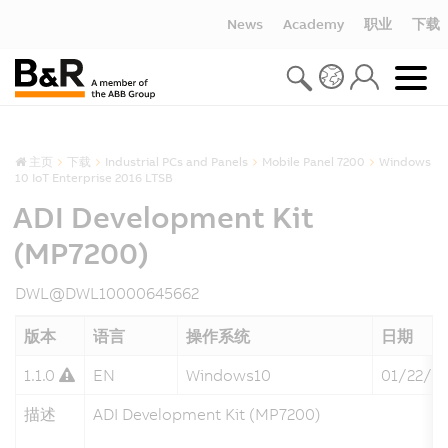
News
Academy
职业
下载
主页
下载
Industrial PCs and Panels
Mobile Panel 7200
Windows
10 IoT Enterprise 2016 LTSB
ADI Development Kit
(MP7200)
DWL@DWL10000645662
版本
语言
操作系统
日期
1.1.0
EN
Windows10
01/22/2
描述
ADI Development Kit (MP7200)