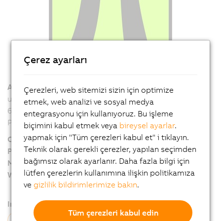
Çerez ayarları
Address
Çerezleri, web sitemizi sizin için optimize
ul. Zwierzchowskiego 5A
etmek, web analizi ve sosyal medya
61-248 Poznań
entegrasyonu için kullanıyoruz. Bu işleme
Polonya
biçimini kabul etmek veya
bireysel ayarlar
.
yapmak için "Tüm çerezleri kabul et" i tıklayın.
Contact Information
Teknik olarak gerekli çerezler, yapılan seçimden
Phone:
+48 606757477
bağımsız olarak ayarlanır. Daha fazla bilgi için
Mail:
g.pittner@pi-tronix.com.pl
lütfen çerezlerin kullanımına ilişkin politikamıza
Webpage:
www.pi-tronix.com.pl
ve
gizlilik bildirimlerimize bakın
.
Industries:
Tüm çerezleri kabul edin
Otomasyon
Otomotiv
Metal İşleme