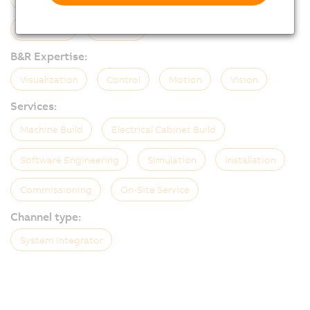
Paketleme
Plastikler
B&R Expertise:
Visualization
Control
Motion
Vision
Services:
Machine Build
Electrical Cabinet Build
Software Engineering
Simulation
Installation
Commissioning
On-Site Service
Channel type:
System Integrator