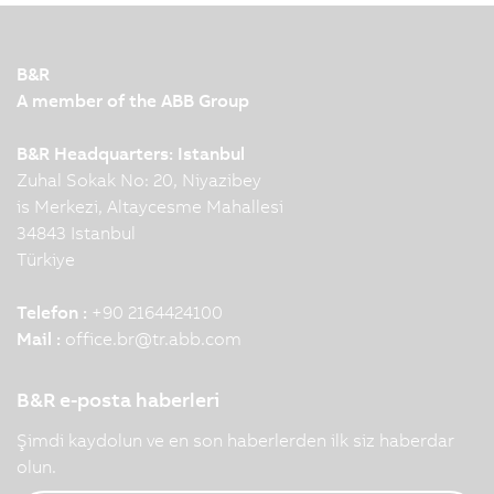
B&R
A member of the ABB Group
B&R Headquarters: Istanbul
Zuhal Sokak No: 20, Niyazibey
is Merkezi, Altaycesme Mahallesi
34843 Istanbul
Türkiye
Telefon :
+90 2164424100
Mail :
office.br
@
tr.abb.com
B&R e-posta haberleri
Şimdi kaydolun ve en son haberlerden ilk siz haberdar
olun.