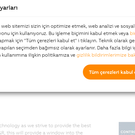
Channel type:
yarları
System Integrator
, web sitemizi sizin için optimize etmek, web analizi ve sosy
onu için kullanıyoruz. Bu işleme biçimini kabul etmek veya
bi
yapmak için "Tüm çerezleri kabul et" i tıklayın. Teknik olarak ge
 yapılan seçimden bağımsız olarak ayarlanır. Daha fazla bilgi i
n kullanımına ilişkin politikamıza ve
gizlilik bildirimlerimize ba
Tüm çerezleri kabul 
r clients, on new and existing systems, for the extraction of
ctors to maximize the lifespan and usability of Marine Auto
chnology as we strive to provide the best
, this will provide a window into the