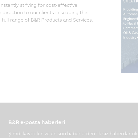
tantly striving for cost-effective
irection to our clients in scoping their
e full range of B&R Products and Services.
B&R e-posta haberleri
Şimdi kaydolun ve en son haberlerden ilk siz haberdar ol