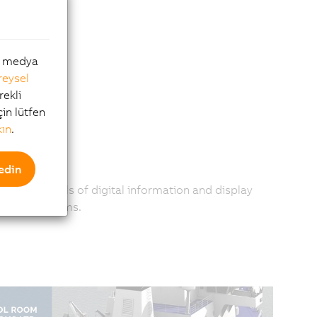
al medya
reysel
rekli
çin lütfen
kın
.
edin
 greater levels of digital information and display
mation Systems.