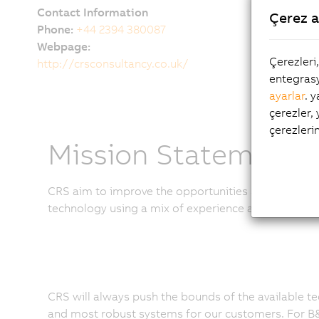
Contact Information
Çerez a
Phone:
+44 2394 380087
Webpage:
Çerezleri
http://crsconsultancy.co.uk/
entegrasy
ayarlar
. 
çerezler,
çerezleri
Mission Statement
CRS aim to improve the opportunities available to ou
technology using a mix of experience and human fa
CRS will always push the bounds of the available te
and most robust systems for our customers. For B&R