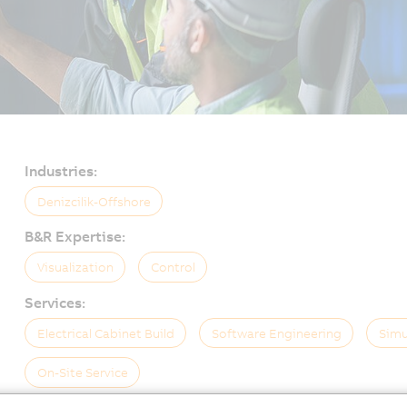
Industries:
Denizcilik-Offshore
B&R Expertise:
Visualization
Control
Services:
Electrical Cabinet Build
Software Engineering
Simu
On-Site Service