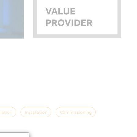
lation
Installation
Commissioning