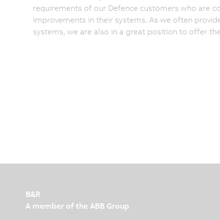
requirements of our Defence customers who are cons
improvements in their systems. As we often provide d
systems, we are also in a great position to offer th
B&R
A member of the ABB Group