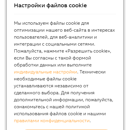
Настройки файлов cookie
Мы используем файлы cookie для
оптимизации нашего веб-сайта в интересах
пользователей, для веб-аналитики и
интеграции с социальными сетями.
МОДЕЛЬ:
Пожалуйста, нажмите «Разрешить cookie»,
8I74T400550.01P-1
если Вы согласны с такой формой
ОПИСАНИЕ:
обработки данных или выполните
ACOPOSinverter P74, 3x 380 to 500 V, 5.5 kW,
индивидуальные настройки
. Технически
integrated EMC filter and brake chopper, shield
необходимые файлы cookie
plate included in delivery, POWERLINK interface
устанавливаются независимо от
сделанного выбора. Для получения
For revision information, see the following
дополнительной информации, пожалуйста,
model numbers:
ознакомьтесь с нашей политикой
8I74T400550.010-1
использования файлов cookie и нашими
8I0IF108.400-1
правилами конфиденциальности
.