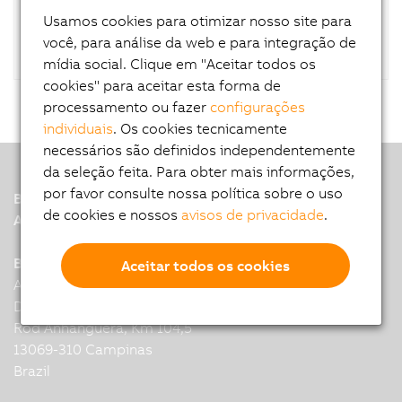
controller including auto-tuning)
Usamos cookies para otimizar nosso site para
você, para análise da web e para integração de
mídia social. Clique em "Aceitar todos os
cookies" para aceitar esta forma de
processamento ou fazer
configurações
individuais
. Os cookies tecnicamente
necessários são definidos independentemente
da seleção feita. Para obter mais informações,
por favor consulte nossa política sobre o uso
B&R
de cookies e nossos
avisos de privacidade
.
A member of the ABB Group
B&R Headquarters: Campinas
Aceitar todos os cookies
Alexander Grahan Bell 200 module
D2, Condominio Techno Park,
Rod Anhanguera, Km 104,5
13069-310 Campinas
Brazil