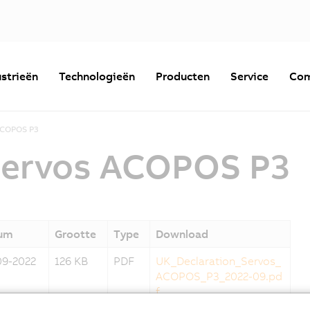
strieën
Technologieën
Producten
Service
Com
COPOS P3
Servos ACOPOS P3
um
Grootte
Type
Download
09-2022
126 KB
PDF
UK_Declaration_Servos_
ACOPOS_P3_2022-09.pd
f