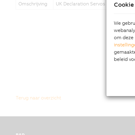
Omschrijving
UK Declaration Servos ACOPOS P3
Cookie 
We gebrui
webanalys
om deze 
instellin
gemaakte 
beleid vo
Terug naar overzicht