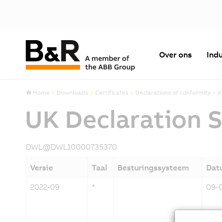
Over ons
Indu
Home
Downloads
Certificates
Declarations of conformity
A
UK Declaration 
DWL@DWL10000735370
Versie
Taal
Besturingssysteem
Dat
2022-09
*
09-