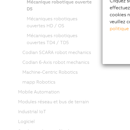
Cliquez s
Mécanique robotique ouverte
effectue
Les méc
D5
cookies n
particul
Mécaniques robotiques
veuillez c
de leurs
ouvertes HD / OS
politique
d'inclin
produit 
Mécaniques robotiques
ouvertes TD4 / TD5
Codian SCARA robot mechanics
Codian 6-Axis robot mechanics
Machine-Centric Robotics
mapp Robotics
Mobile Automation
Modules réseau et bus de terrain
Industrial IoT
Logiciel