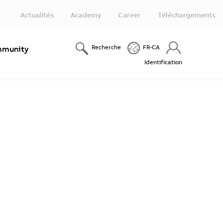
Actualités
Academy
Career
Téléchargements
Recherche
FR-CA
munity
Identification