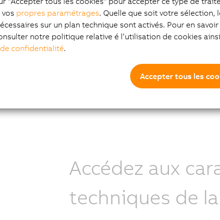
ur "Accepter tous les cookies" pour accepter ce type de trai
z vos
propres paramétrages
. Quelle que soit votre sélection, 
aniques robotiques D5 sont
L'utilisation du concept ép
écessaires sur un plan technique sont activés. Pour en savoir 
ièrement appréciées en raison
deux axes parallèles permet
onsulter notre politique relative é l‘utilisation de cookies ain
 axes de rotation et
réalisation de robots dyna
 de confidentialité
.
aison permettant d'orienter le
grande qualité. Un axe fait 
avec souplesse.
produit, tandis que l'autre l'
Accepter tous les coo
Accédez aux cara
techniques de la