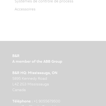
Systèmes de contrôle de process
Accessoires
B&R
A member of the ABB Group
B&R HQ: Mississauga, ON
5895 Kennedy Road
L4Z 2G3 Mississauga
Canada
Téléphone :
+1 9055679500