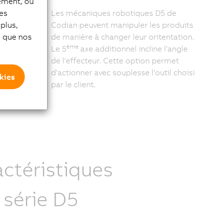
tement, ou
les
rouvé des
Les mécaniques robotiques D5 de
plus,
 la
Codian peuvent manipuler les produits
si que nos
miques et de
de manière à changer leur oritentation.
ème
tourner le
Le 5
axe additionnel incline l'angle
incline.
de l'effecteur. Cette option permet
d'actionner avec souplesse l'outil choisi
kies
par le client.
ctéristiques
 série D5