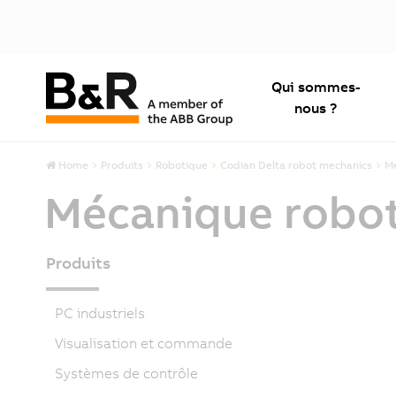
Qui sommes-
nous ?
Home
Produits
Robotique
Codian Delta robot mechanics
Mé
Mécanique robot
Produits
PC industriels
Visualisation et commande
Systèmes de contrôle