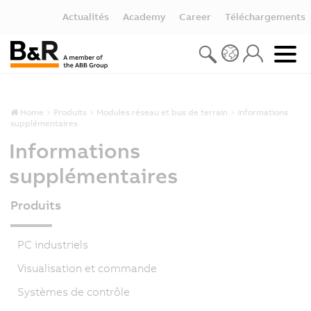
Actualités
Academy
Career
Téléchargements
Home
Produits
Modules réseau et bus de terrain
Informations
supplémentaires
Informations
supplémentaires
Produits
PC industriels
Visualisation et commande
Systèmes de contrôle