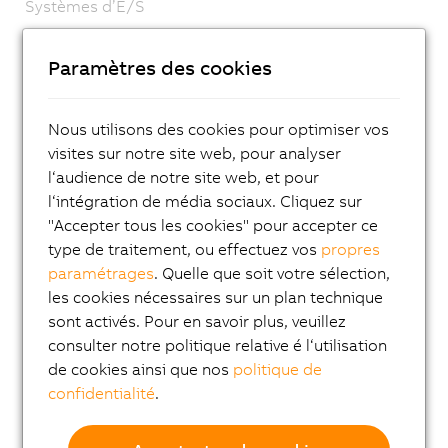
Systèmes d’E/S
Systèmes de vision
Paramètres des cookies
Technologie de sécurité
Entraînements
Nous utilisons des cookies pour optimiser vos
Systèmes mécatroniques
visites sur notre site web, pour analyser
Robotique
l‘audience de notre site web, et pour
l‘intégration de média sociaux. Cliquez sur
Mobile Automation
"Accepter tous les cookies" pour accepter ce
Modules réseau et bus de terrain
type de traitement, ou effectuez vos
propres
paramétrages
. Quelle que soit votre sélection,
Industrial IoT
les cookies nécessaires sur un plan technique
Logiciel
sont activés. Pour en savoir plus, veuillez
consulter notre politique relative é l‘utilisation
Systèmes de contrôle de process
de cookies ainsi que nos
politique de
Accessoires
confidentialité
.