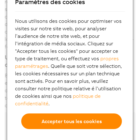
Paramètres des cookies
résistants, même dans les environnements difficiles. Ils
satisfont également de hautes exigences de
compatibilité électromagnétique. La certification
Nous utilisons des cookies pour optimiser vos
délivrée par TÜV SÜD Rail confirme non seulement ces
visites sur notre site web, pour analyser
caractéristiques, mais aussi la grande qualité des
l‘audience de notre site web, et pour
logiciels B&R ainsi que le haut niveau de protection anti-
l‘intégration de média sociaux. Cliquez sur
feu des produits.
"Accepter tous les cookies" pour accepter ce
Une conception adaptée aux conditions
type de traitement, ou effectuez vos
propres
d'utilisation extrêmes
paramétrages
. Quelle que soit votre sélection,
les cookies nécessaires sur un plan technique
B&R a conçu sa gamme de produits X90 pour des
sont activés. Pour en savoir plus, veuillez
environnements d'utilisation difficiles. Ils sont dotés
consulter notre politique relative é l‘utilisation
d'une protection IP69K et d'un boîtier supportant des
de cookies ainsi que nos
politique de
températures de -40°C à +85°C. Ils sont insensibles aux
confidentialité
.
chocs et aux vibrations.
TÜV SÜD Rail certifie le
Accepter tous les cookies
système X90 de B&R, ce
qui permet son