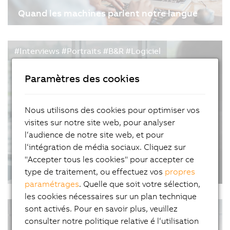
Quand les machines parlent notre langue
24/01/2024
| 5m
B&R collabore avec Microsoft pour introduire
#Interviews #Portraits #B&R #Logiciel
l'intelligence artificielle dans ses logiciels
d'automatisation industrielle. Grâce à l'intégration
Paramètres des cookies
du service Azure OpenAI de Microsoft dans le
workflow d'ingénierie d'Automation Studio de
B&R, les…
Nous utilisons des cookies pour optimiser vos
visites sur notre site web, pour analyser
l‘audience de notre site web, et pour
l‘intégration de média sociaux. Cliquez sur
L'interopérabilité favorise la fabrication
"Accepter tous les cookies" pour accepter ce
adaptative
type de traitement, ou effectuez vos
propres
paramétrages
. Quelle que soit votre sélection,
17/10/2023
| 4m
les cookies nécessaires sur un plan technique
Accédez à l'interview de Florian Schneeberger,
sont activés. Pour en savoir plus, veuillez
#Automatisation #Articles #Interviews
Chief Technical Officer de B&R, à propos de
consulter notre politique relative é l‘utilisation
#Innovations #FabricationAdaptative
l'importance de l'interopérabilité pour la