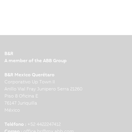
B&R
A member of the ABB Group
B&R Mexico Querétaro
Corporativo Up Town II
Anillo Vial Fray Junipero Serra 21260
Piso 8 Oficina E
76147 Juriquilla
México
Teléfono :
+52 4422247412
Correo :
office.br
@
mx.abb.com