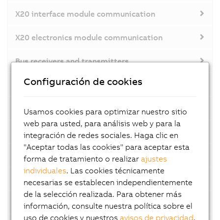
X20 interface module communication
X20 electronics module communication
Bus receivers and transmitters
Configuración de cookies
Power supplies
X20 hub system
Usamos cookies para optimizar nuestro sitio
web para usted, para análisis web y para la
System modules for the X20 hub system
integración de redes sociales. Haga clic en
"Aceptar todas las cookies" para aceptar esta
X20 redundancy systems
forma de tratamiento o realizar
ajustes
individuales
. Las cookies técnicamente
System modules for X20 redundancy systems
necesarias se establecen independientemente
de la selección realizada. Para obtener más
Digital inputs
información, consulte nuestra política sobre el
uso de cookies y nuestros
avisos de privacidad
.